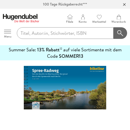
100 Tage Rückgaberecht***
Abholung in über 100 Filialen
Filiale
Konto
Merkzettel
Warenkorb
Hugendubel
Menu
Summer Sale:
13% Rabatt
auf viele Sortimente mit dem
12
mehr
Code
SOMMER13
erfahren