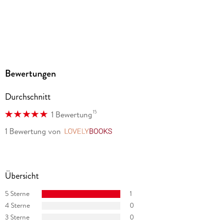
Esterbauer, Hauptstr. 31, 3751 Rodingersdorf,
bikeline@esterbauer.com
Bewertungen
Durchschnitt
15
1 Bewertung
1 Bewertung
von
LovelyBooks
Übersicht
5 Sterne
1
4 Sterne
0
3 Sterne
0