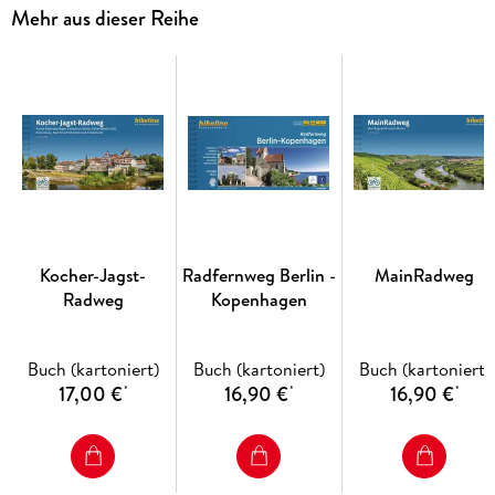
Sandstränden und nicht zuletzt die vielen unberührten
Mehr aus dieser Reihe
Auenlandschaften. Vielleicht lockt Sie auch eine erholsame
Kahnfahrt durch den einzigartigen Spreewald oder ein
Bummel durch die pulsierende Metropole Berlin? Na dann,
nichts wie los . . . .
Kocher-Jagst-
Radfernweg Berlin -
MainRadweg
Radweg
Kopenhagen
Buch (kartoniert)
Buch (kartoniert)
Buch (kartoniert)
17,00 €
16,90 €
16,90 €
*
*
*