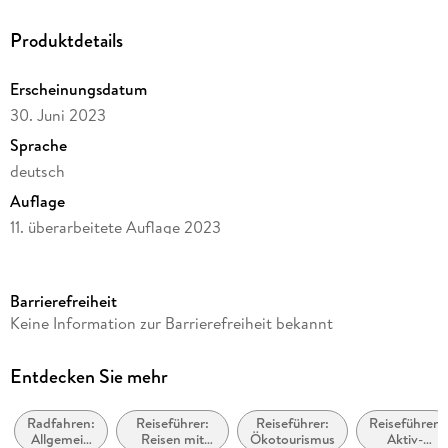
Produktdetails
Erscheinungsdatum
30. Juni 2023
Sprache
deutsch
Auflage
11. überarbeitete Auflage 2023
Seitenanzahl
140
Barrierefreiheit
Reihe
Keine Information zur Barrierefreiheit bekannt
Bikeline Radtourenbücher
Herausgegeben von
Entdecken Sie mehr
Esterbauer Verlag
Radfahren:
Reiseführer:
Reiseführer:
Reiseführer:
Verlag/Hersteller
Allgemein
Reisen mit
Ökotourismus
Aktiv-