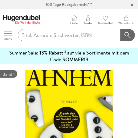
100 Tage Rückgaberecht***
Abholung in über 100 Filialen
Filiale
Konto
Merkzettel
Warenkorb
Hugendubel
Menu
Summer Sale:
13% Rabatt
auf viele Sortimente mit dem
12
mehr
Code
SOMMER13
erfahren
Band 1