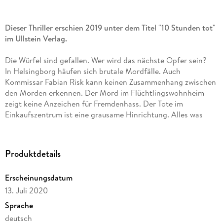
Dieser Thriller erschien 2019 unter dem Titel "10 Stunden tot"
im Ullstein Verlag.
Die Würfel sind gefallen. Wer wird das nächste Opfer sein?
In Helsingborg häufen sich brutale Mordfälle. Auch
Kommissar Fabian Risk kann keinen Zusammenhang zwischen
den Morden erkennen. Der Mord im Flüchtlingswohnheim
zeigt keine Anzeichen für Fremdenhass. Der Tote im
Einkaufszentrum ist eine grausame Hinrichtung. Alles was
bleibt, ist eine lange Reihe blutiger Morde ohne Motiv. Doch
was, wenn genau das der Zusammenhang ist? Was, wenn der
Mörder einfach nur töten will? Aber wie fasst man einen
Produktdetails
Mörder, der kein Motiv hat?
Erscheinungsdatum
Das große Würfelmörder-Finale lesen Sie in: "Die Rückkehr
13. Juli 2020
des Würfelmörders"
Sprache
"Es packt dich auf der ersten Seite und lässt dich nicht mehr
deutsch