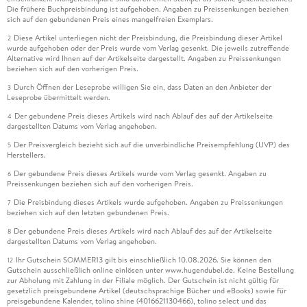
Die frühere Buchpreisbindung ist aufgehoben. Angaben zu Preissenkungen beziehen
sich auf den gebundenen Preis eines mangelfreien Exemplars.
Diese Artikel unterliegen nicht der Preisbindung, die Preisbindung dieser Artikel
2
wurde aufgehoben oder der Preis wurde vom Verlag gesenkt. Die jeweils zutreffende
Alternative wird Ihnen auf der Artikelseite dargestellt. Angaben zu Preissenkungen
beziehen sich auf den vorherigen Preis.
Durch Öffnen der Leseprobe willigen Sie ein, dass Daten an den Anbieter der
3
Leseprobe übermittelt werden.
Der gebundene Preis dieses Artikels wird nach Ablauf des auf der Artikelseite
4
dargestellten Datums vom Verlag angehoben.
Der Preisvergleich bezieht sich auf die unverbindliche Preisempfehlung (UVP) des
5
Herstellers.
Der gebundene Preis dieses Artikels wurde vom Verlag gesenkt. Angaben zu
6
Preissenkungen beziehen sich auf den vorherigen Preis.
Die Preisbindung dieses Artikels wurde aufgehoben. Angaben zu Preissenkungen
7
beziehen sich auf den letzten gebundenen Preis.
Der gebundene Preis dieses Artikels wird nach Ablauf des auf der Artikelseite
8
dargestellten Datums vom Verlag angehoben.
Ihr Gutschein SOMMER13 gilt bis einschließlich 10.08.2026. Sie können den
12
Gutschein ausschließlich online einlösen unter www.hugendubel.de. Keine Bestellung
zur Abholung mit Zahlung in der Filiale möglich. Der Gutschein ist nicht gültig für
gesetzlich preisgebundene Artikel (deutschsprachige Bücher und eBooks) sowie für
preisgebundene Kalender, tolino shine (4016621130466), tolino select und das