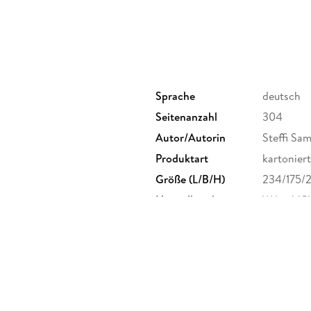
Kapitel 19: Zehn Fallen, vor denen Freiberufle
Kapitel 20: Die zehn wichtigsten Internetadres
Abbildungsverzeichnis 299
Stichwortverzeichnis 301
Sprache
deutsch
Seitenanzahl
304
Autor/Autorin
Steffi Sa
Produktart
kartoniert
Größe (L/B/H)
234/175/
Herstelleradresse
Wiley-VC
product_