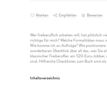
Merken
Empfehlen
Bewerten
Wer freiberuflich arbeiten will, hat plötzlich v
richtige für mich? Welche Formalitäten muss 
Wie komme ich an Aufträge? Wie positioniere 
wunderbaren Überblick über all das, was Sie al
klassischer Freiberufler, ein 520-Euro-Jobber
sind. Hilfreiche Checklisten zum Buch sind al
Inhaltsverzeichnis
Einfü hrung 21
Teil I: Gute Zeiten fü r Freiberufler 27
Kapitel 1: Ich bin dann mal mein eigener Chef!
Kapitel 2: Der Freiberufler - Ass und Joker zug
Kapitel 3: Frei oder nicht frei - Wer gilt eigent