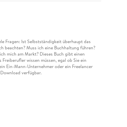
iele Fragen: Ist Selbstständigkeit überhaupt das
ich beachten? Muss ich eine Buchhaltung führen?
ich mich am Markt? Dieses Buch gibt einen
s Freiberufler wissen müssen, egal ob Sie ein
, ein Ein-Mann-Unternehmer oder ein Freelancer
s Download verfügbar.
 29
leich 41
lich als Freiberufler? 47