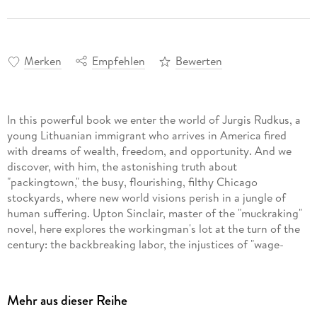
Merken
Empfehlen
Bewerten
In this powerful book we enter the world of Jurgis Rudkus, a
young Lithuanian immigrant who arrives in America fired
with dreams of wealth, freedom, and opportunity. And we
discover, with him, the astonishing truth about
"packingtown," the busy, flourishing, filthy Chicago
stockyards, where new world visions perish in a jungle of
human suffering. Upton Sinclair, master of the "muckraking"
novel, here explores the workingman's lot at the turn of the
century: the backbreaking labor, the injustices of "wage-
slavery," the bewildering chaos of urban life. The Jungle, a
story so shocking that it launched a government
investigation, recreates this startling chapter if our history in
Mehr aus dieser Reihe
unflinching detail. Always a vigorous champion on political