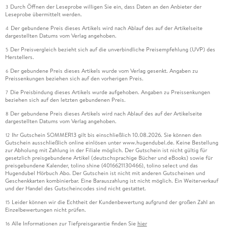
Durch Öffnen der Leseprobe willigen Sie ein, dass Daten an den Anbieter der
3
Leseprobe übermittelt werden.
Der gebundene Preis dieses Artikels wird nach Ablauf des auf der Artikelseite
4
dargestellten Datums vom Verlag angehoben.
Der Preisvergleich bezieht sich auf die unverbindliche Preisempfehlung (UVP) des
5
Herstellers.
Der gebundene Preis dieses Artikels wurde vom Verlag gesenkt. Angaben zu
6
Preissenkungen beziehen sich auf den vorherigen Preis.
Die Preisbindung dieses Artikels wurde aufgehoben. Angaben zu Preissenkungen
7
beziehen sich auf den letzten gebundenen Preis.
Der gebundene Preis dieses Artikels wird nach Ablauf des auf der Artikelseite
8
dargestellten Datums vom Verlag angehoben.
Ihr Gutschein SOMMER13 gilt bis einschließlich 10.08.2026. Sie können den
12
Gutschein ausschließlich online einlösen unter www.hugendubel.de. Keine Bestellung
zur Abholung mit Zahlung in der Filiale möglich. Der Gutschein ist nicht gültig für
gesetzlich preisgebundene Artikel (deutschsprachige Bücher und eBooks) sowie für
preisgebundene Kalender, tolino shine (4016621130466), tolino select und das
Hugendubel Hörbuch Abo. Der Gutschein ist nicht mit anderen Gutscheinen und
Geschenkkarten kombinierbar. Eine Barauszahlung ist nicht möglich. Ein Weiterverkauf
und der Handel des Gutscheincodes sind nicht gestattet.
Leider können wir die Echtheit der Kundenbewertung aufgrund der großen Zahl an
15
Einzelbewertungen nicht prüfen.
Alle Informationen zur Tiefpreisgarantie finden Sie
hier
16