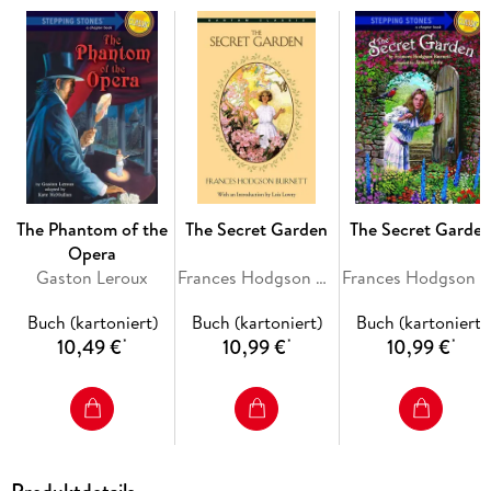
reform, Sinclair is also a gripping storyteller, and his 1906
novel stands as one of the most important -- and moving --
works in the literature of social change.
The Phantom of the
The Secret Garden
The Secret Garde
Opera
Gaston Leroux
Frances Hodgson Burnett
Frances Hodgson Burnett
Buch (kartoniert)
Buch (kartoniert)
Buch (kartoniert)
10,49 €
10,99 €
10,99 €
*
*
*