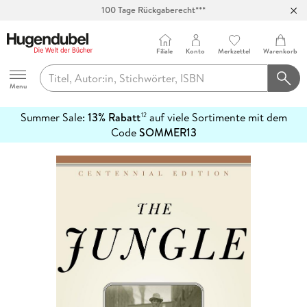
100 Tage Rückgaberecht***
Abholung in über 100 Filialen
Filiale
Konto
Merkzettel
Warenkorb
Hugendubel
Menu
Summer Sale:
13% Rabatt
auf viele Sortimente mit dem
12
mehr
Code
SOMMER13
erfahren