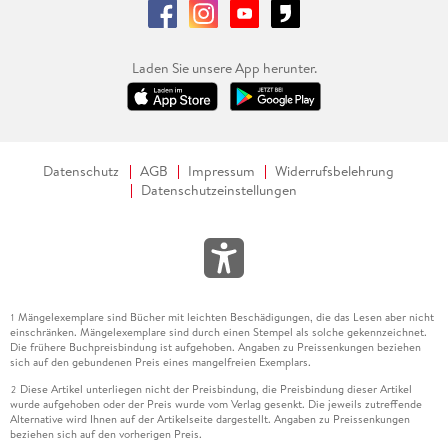
Laden Sie unsere App herunter.
Datenschutz
AGB
Impressum
Widerrufsbelehrung
Datenschutzeinstellungen
Mängelexemplare sind Bücher mit leichten Beschädigungen, die das Lesen aber nicht
1
einschränken. Mängelexemplare sind durch einen Stempel als solche gekennzeichnet.
Die frühere Buchpreisbindung ist aufgehoben. Angaben zu Preissenkungen beziehen
sich auf den gebundenen Preis eines mangelfreien Exemplars.
Diese Artikel unterliegen nicht der Preisbindung, die Preisbindung dieser Artikel
2
wurde aufgehoben oder der Preis wurde vom Verlag gesenkt. Die jeweils zutreffende
Alternative wird Ihnen auf der Artikelseite dargestellt. Angaben zu Preissenkungen
beziehen sich auf den vorherigen Preis.