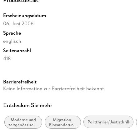
Produktdetails
Erscheinungsdatum
06. Juni 2006
Sprache
englisch
Seitenanzahl
418
Reihe
Penguin Random House LLC (No Starch)
Barrierefreiheit
Autor/Autorin
Keine Information zur Barrierefreiheit bekannt
Upton Sinclair
Verlag/Hersteller
Entdecken Sie mehr
Random House
Moderne und
Migration,
Produktart
Politthriller/Justizthriller
zeitgenössische
Einwanderung
kartoniert
Belletristik:
und
allgemein und
Auswanderung
Gewicht
literarisch