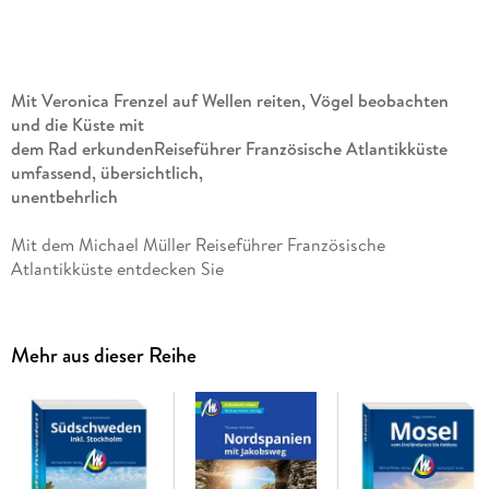
Mit Veronica Frenzel auf Wellen reiten, Vögel beobachten
und die Küste mit
dem Rad erkunden
Reiseführer Französische Atlantikküste
umfassend, übersichtlich,
unentbehrlich
Mit dem Michael Müller Reiseführer Französische
Atlantikküste entdecken Sie
eine vielseitige Küstenregion Frankreichs zwischen den
Flussmündungen der
Loire und der Gironde. Die
Mehr aus dieser Reihe
1. Auflage 2026
begleitet Sie mit fundiert
recherchierten Informationen, zahlreichen Karten und
sorgfältig ausgewählten
Tipps durch die Region.
Detaillierte Beschreibung