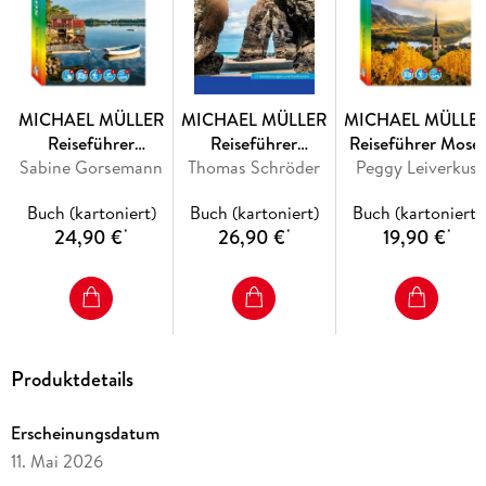
aller Orte und
Sehenswertem auf
288 Seiten.
Außerdem
MICHAEL MÜLLER
MICHAEL MÜLLER
MICHAEL MÜLLE
170 Farbfotos und 36 Karten
Reiseführer
Reiseführer
Reiseführer Mosel
und Pläne inkl. einer
Sabine Gorsemann
Südschweden
Thomas Schröder
Nordspanien
Peggy Leiverkus
herausnehmbaren Faltkarte
für perfekte
Buch (kartoniert)
Buch (kartoniert)
Buch (kartoniert)
Orientierung. Sorgfältig ausgewählte Restaurants,
24,90 €
26,90 €
19,90 €
*
*
*
Unterkünfte und Ausflüge
unterstützen bei der Suche vor Ort. Aktivurlauber finden 10
Vorschläge für
Rad- und Wandertouren
Produktdetails
, um die Natur mit allen Sinnen zu erleben.
Erscheinungsdatum
Erlebnis Französische Atlantikküste Natur, Kultur und Genuss
11. Mai 2026