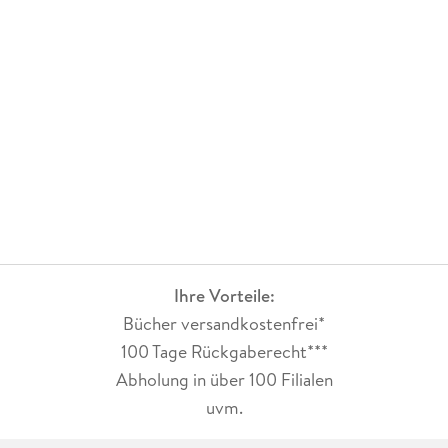
Unsere Reiseführer sind von Reisenden für Reisende
gemacht. Ehrlich,
unabhängig, authentisch.
Ihre Vorteile:
Bücher versandkostenfrei*
100 Tage Rückgaberecht***
Abholung in über 100 Filialen
uvm.