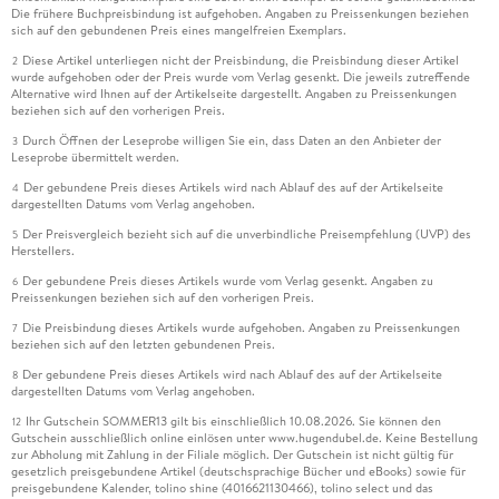
Die frühere Buchpreisbindung ist aufgehoben. Angaben zu Preissenkungen beziehen
sich auf den gebundenen Preis eines mangelfreien Exemplars.
Diese Artikel unterliegen nicht der Preisbindung, die Preisbindung dieser Artikel
2
wurde aufgehoben oder der Preis wurde vom Verlag gesenkt. Die jeweils zutreffende
Alternative wird Ihnen auf der Artikelseite dargestellt. Angaben zu Preissenkungen
beziehen sich auf den vorherigen Preis.
Durch Öffnen der Leseprobe willigen Sie ein, dass Daten an den Anbieter der
3
Leseprobe übermittelt werden.
Der gebundene Preis dieses Artikels wird nach Ablauf des auf der Artikelseite
4
dargestellten Datums vom Verlag angehoben.
Der Preisvergleich bezieht sich auf die unverbindliche Preisempfehlung (UVP) des
5
Herstellers.
Der gebundene Preis dieses Artikels wurde vom Verlag gesenkt. Angaben zu
6
Preissenkungen beziehen sich auf den vorherigen Preis.
Die Preisbindung dieses Artikels wurde aufgehoben. Angaben zu Preissenkungen
7
beziehen sich auf den letzten gebundenen Preis.
Der gebundene Preis dieses Artikels wird nach Ablauf des auf der Artikelseite
8
dargestellten Datums vom Verlag angehoben.
Ihr Gutschein SOMMER13 gilt bis einschließlich 10.08.2026. Sie können den
12
Gutschein ausschließlich online einlösen unter www.hugendubel.de. Keine Bestellung
zur Abholung mit Zahlung in der Filiale möglich. Der Gutschein ist nicht gültig für
gesetzlich preisgebundene Artikel (deutschsprachige Bücher und eBooks) sowie für
preisgebundene Kalender, tolino shine (4016621130466), tolino select und das