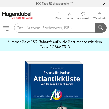
100 Tage Rückgaberecht***
Abholung in über 100 Filialen
Filiale
Konto
Merkzettel
Warenkorb
Hugendubel
Menu
Summer Sale:
13% Rabatt
auf viele Sortimente mit dem
12
mehr
Code
SOMMER13
erfahren