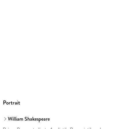
Gewicht
149 g
Größe (L/B/H)
295/210/10 mm
ISBN
9783464616499
Herstelleradresse
Cornelsen Verlag GmbH, Mecklenburgische Straße 53, 14197
Berlin, service@cornelsen.de
Portrait
William Shakespeare