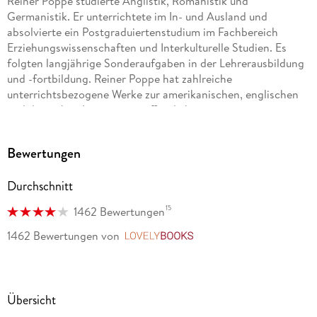
Reiner Poppe studierte Anglistik, Romanistik und
Germanistik. Er unterrichtete im In- und Ausland und
absolvierte ein Postgraduiertenstudium im Fachbereich
Erziehungswissenschaften und Interkulturelle Studien. Es
folgten langjährige Sonderaufgaben in der Lehrerausbildung
und -fortbildung. Reiner Poppe hat zahlreiche
unterrichtsbezogene Werke zur amerikanischen, englischen
und deutschen Literatur veröffentlicht.
William Shakespeare (1564-1616) gilt als einer der größten
Bewertungen
Dichter und Dramatiker der Weltgeschichte. Er verfasste
zahlreiche Dramen, Tragödien, Komödien und Gedichte, mit
Durchschnitt
denen er schon zu Lebzeiten Anerkennung und Wohlstand
errang. Aber erst in den folgenden Jahrhunderten wurde er
15
1462 Bewertungen
zum Prototypen des literarischen Genies, ohne den die
Entwicklung der neueren Literatur von Goethe über Brecht
1462 Bewertungen
von
LovelyBooks
bis in die Gegenwart hinein undenkbar ist.
Übersicht