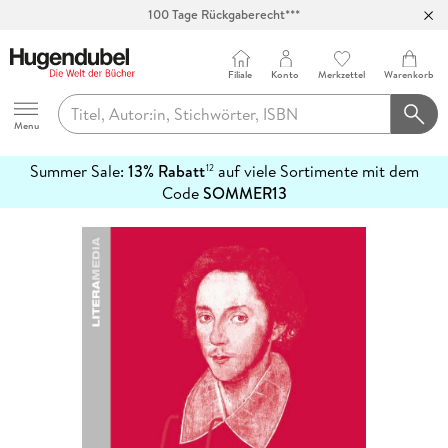
100 Tage Rückgaberecht***
Abholung in über 100 Filialen
Filiale
Konto
Merkzettel
Warenkorb
Hugendubel
Menu
Summer Sale:
13% Rabatt
auf viele Sortimente mit dem
12
mehr
Code
SOMMER13
erfahren