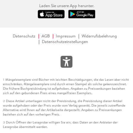
Laden Sie unsere App herunter.
Datenschutz
AGB
Impressum
Widerrufsbelehrung
Datenschutzeinstellungen
Mängelexemplare sind Bücher mit leichten Beschädigungen, die das Lesen aber nicht
1
einschränken. Mängelexemplare sind durch einen Stempel als solche gekennzeichnet.
Die frühere Buchpreisbindung ist aufgehoben. Angaben zu Preissenkungen beziehen
sich auf den gebundenen Preis eines mangelfreien Exemplars.
Diese Artikel unterliegen nicht der Preisbindung, die Preisbindung dieser Artikel
2
wurde aufgehoben oder der Preis wurde vom Verlag gesenkt. Die jeweils zutreffende
Alternative wird Ihnen auf der Artikelseite dargestellt. Angaben zu Preissenkungen
beziehen sich auf den vorherigen Preis.
Durch Öffnen der Leseprobe willigen Sie ein, dass Daten an den Anbieter der
3
Leseprobe übermittelt werden.