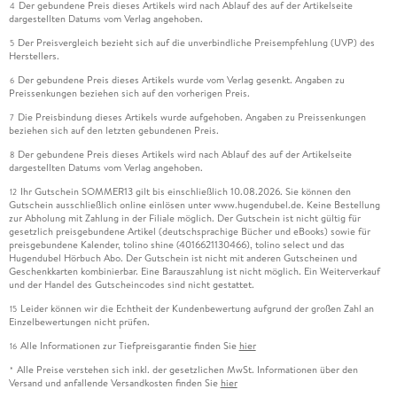
Der gebundene Preis dieses Artikels wird nach Ablauf des auf der Artikelseite
4
dargestellten Datums vom Verlag angehoben.
Der Preisvergleich bezieht sich auf die unverbindliche Preisempfehlung (UVP) des
5
Herstellers.
Der gebundene Preis dieses Artikels wurde vom Verlag gesenkt. Angaben zu
6
Preissenkungen beziehen sich auf den vorherigen Preis.
Die Preisbindung dieses Artikels wurde aufgehoben. Angaben zu Preissenkungen
7
beziehen sich auf den letzten gebundenen Preis.
Der gebundene Preis dieses Artikels wird nach Ablauf des auf der Artikelseite
8
dargestellten Datums vom Verlag angehoben.
Ihr Gutschein SOMMER13 gilt bis einschließlich 10.08.2026. Sie können den
12
Gutschein ausschließlich online einlösen unter www.hugendubel.de. Keine Bestellung
zur Abholung mit Zahlung in der Filiale möglich. Der Gutschein ist nicht gültig für
gesetzlich preisgebundene Artikel (deutschsprachige Bücher und eBooks) sowie für
preisgebundene Kalender, tolino shine (4016621130466), tolino select und das
Hugendubel Hörbuch Abo. Der Gutschein ist nicht mit anderen Gutscheinen und
Geschenkkarten kombinierbar. Eine Barauszahlung ist nicht möglich. Ein Weiterverkauf
und der Handel des Gutscheincodes sind nicht gestattet.
Leider können wir die Echtheit der Kundenbewertung aufgrund der großen Zahl an
15
Einzelbewertungen nicht prüfen.
Alle Informationen zur Tiefpreisgarantie finden Sie
hier
16
Alle Preise verstehen sich inkl. der gesetzlichen MwSt. Informationen über den
*
Versand und anfallende Versandkosten finden Sie
hier