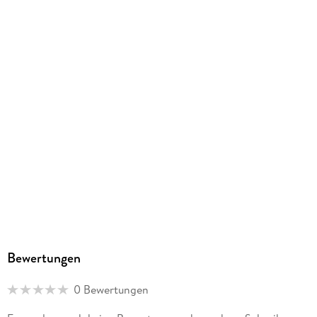
Herstelleradresse
Frenz, Hinter der Lieth 2, 22529 Hamburg, hallo@frenz-
verlag.de
Bewertungen
0 Bewertungen