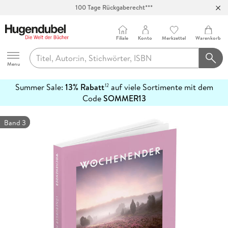
100 Tage Rückgaberecht***
Abholung in über 100 Filialen
Filiale
Konto
Merkzettel
Warenkorb
Hugendubel
Menu
Summer Sale:
13% Rabatt
auf viele Sortimente mit dem
12
mehr
Code
SOMMER13
erfahren
Band 3