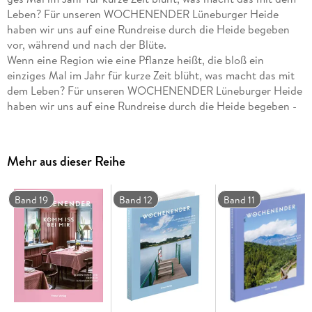
Leben? Für unseren WOCHENENDER Lüneburger Heide
haben wir uns auf eine Rundreise durch die Heide begeben
vor, während und nach der Blüte.
Wenn eine Region wie eine Pflanze heißt, die bloß ein
einziges Mal im Jahr für kurze Zeit blüht, was macht das mit
dem Leben? Für unseren WOCHENENDER Lüneburger Heide
haben wir uns auf eine Rundreise durch die Heide begeben -
vor, während und nach der Blüte. Wir haben die Region im
Dornröschenschlaf erlebt und voller Menschen. Wir haben
gesehen, wie bei wunderbarem Wetter und klarem Sonnen
Mehr aus dieser Reihe
schein die Blätter und Blüten leuchten. Wir haben Lämmer
meckern hören. Schäfer:innen haben uns von der Ruhe der
Heide und dem Murmeln der Bäche erzählt,
Band 19
Band 12
Band 11
Cafébetreiber:innen vom Ansturm der Tourist:innen im
August und vom Nieselregen im November, wenn sich nur
noch wenige Gäst:innen in die kleinen Ortschaften verirren.