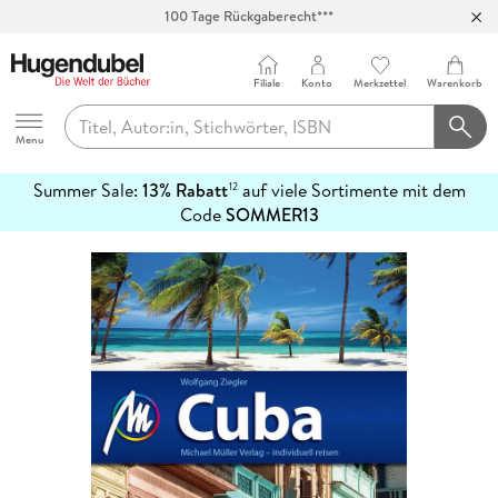
100 Tage Rückgaberecht***
Abholung in über 100 Filialen
Filiale
Konto
Merkzettel
Warenkorb
Hugendubel
Menu
Summer Sale:
13% Rabatt
auf viele Sortimente mit dem
12
mehr
Code
SOMMER13
erfahren