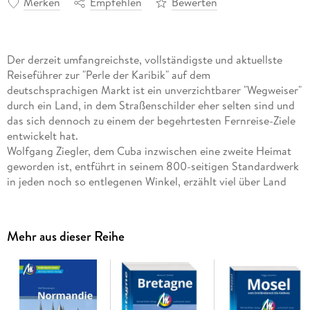
Merken
Empfehlen
Bewerten
Der derzeit umfangreichste, vollständigste und aktuellste
Reiseführer zur "Perle der Karibik" auf dem
deutschsprachigen Markt ist ein unverzichtbarer "Wegweiser"
durch ein Land, in dem Straßenschilder eher selten sind und
das sich dennoch zu einem der begehrtesten Fernreise-Ziele
entwickelt hat.
Wolfgang Ziegler, dem Cuba inzwischen eine zweite Heimat
geworden ist, entführt in seinem 800-seitigen Standardwerk
in jeden noch so entlegenen Winkel, erzählt viel über Land
und Leute und hat so manche Anekdote parat. Oder wussten
Sie schon, dass in der Finca "La Vigía" Ernest Hemingways
Yacht "Pilar" ausgestellt ist, mit der der Literatur-
Mehr aus dieser Reihe
Nobelpreisträger im Zweiten Weltkrieg Jagd auf deutsche U-
Boote machte? Oder dass der erste Schwiegervater von Fidel
Castro während der Trauungszeremonie in der Sakristei der
Kirche von Banes eingesperrt werden musste?