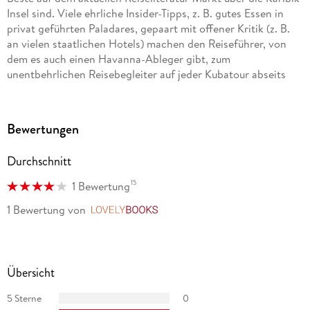
Insel sind. Viele ehrliche Insider-Tipps, z. B. gutes Essen in
privat geführten Paladares, gepaart mit offener Kritik (z. B.
an vielen staatlichen Hotels) machen den Reiseführer, von
dem es auch einen Havanna-Ableger gibt, zum
unentbehrlichen Reisebegleiter auf jeder Kubatour abseits
massentouristischer Aufläufe."
Clever reisen!
Bewertungen
"Ein sehr detaillierter Reiseführer, der bis in den letzten
Winkel der Insel leitet."
Durchschnitt
Der Tagesspiegel
15
1 Bewertung
"'Cuba' ist kein klassischer Reiseführer, es ist ein modernes,
1 Bewertung
von
LovelyBooks
länderkundliches Kompendium, ein Länder-Guide zu allen
denkbaren Bereichen, von der Geschichte, Kultur, dem
Brauchtum bis zum politischen, wirtschaftlichen und
gesellschaftlichen System. Ein derart ausführlicher
Übersicht
allgemeiner Informationsteil sucht in ähnlichen Büchern
sicher lange nach Seinesgleichen. [. . .] Besser vorbereitet
5 Sterne
0
kann man nicht auf die Reise gehen."