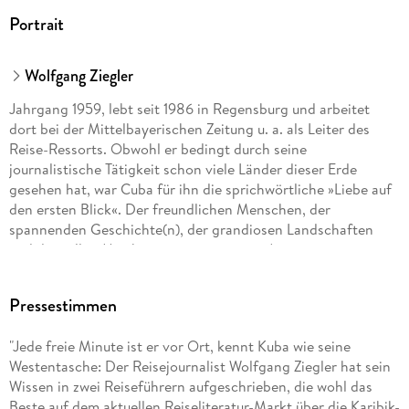
Portrait
Wolfgang Ziegler
Jahrgang 1959, lebt seit 1986 in Regensburg und arbeitet
dort bei der Mittelbayerischen Zeitung u. a. als Leiter des
Reise-Ressorts. Obwohl er bedingt durch seine
journalistische Tätigkeit schon viele Länder dieser Erde
gesehen hat, war Cuba für ihn die sprichwörtliche »Liebe auf
den ersten Blick«. Der freundlichen Menschen, der
spannenden Geschichte(n), der grandiosen Landschaften
und der tollen Musik wegen, wie er sagt. Am meisten
fasziniert ihn jedes Mal aufs Neue die Hauptstadt Havanna,
die für ihn inzwischen zu einer zweiten Heimat geworden ist.
Pressestimmen
Das Ergebnis: »Cuba« und »Havanna MM-City«!
"Jede freie Minute ist er vor Ort, kennt Kuba wie seine
Westentasche: Der Reisejournalist Wolfgang Ziegler hat sein
Wissen in zwei Reiseführern aufgeschrieben, die wohl das
Beste auf dem aktuellen Reiseliteratur-Markt über die Karibik-