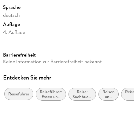
Sprache
deutsch
Auflage
4. Auflage
Seitenanzahl
792
Barrierefreiheit
Reihe
Keine Information zur Barrierefreiheit bekannt
MM-Reisen
Autor/Autorin
Entdecken Sie mehr
Wolfgang Ziegler
Reiseführer:
Reise:
Reisen
Reisef
Verlag/Hersteller
Reiseführer
Essen und
Sachbuch,
und
Müller, Michael GmbH
Trinken
Ratgeber
Urlaub
Urlaub
Produktart
kartoniert
Abbildungen
216 farbige Fotos