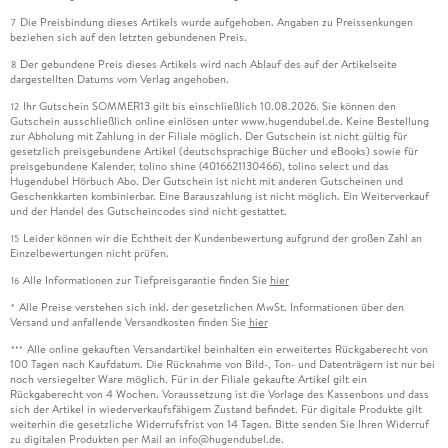
Die Preisbindung dieses Artikels wurde aufgehoben. Angaben zu Preissenkungen
7
beziehen sich auf den letzten gebundenen Preis.
Der gebundene Preis dieses Artikels wird nach Ablauf des auf der Artikelseite
8
dargestellten Datums vom Verlag angehoben.
Ihr Gutschein SOMMER13 gilt bis einschließlich 10.08.2026. Sie können den
12
Gutschein ausschließlich online einlösen unter www.hugendubel.de. Keine Bestellung
zur Abholung mit Zahlung in der Filiale möglich. Der Gutschein ist nicht gültig für
gesetzlich preisgebundene Artikel (deutschsprachige Bücher und eBooks) sowie für
preisgebundene Kalender, tolino shine (4016621130466), tolino select und das
Hugendubel Hörbuch Abo. Der Gutschein ist nicht mit anderen Gutscheinen und
Geschenkkarten kombinierbar. Eine Barauszahlung ist nicht möglich. Ein Weiterverkauf
und der Handel des Gutscheincodes sind nicht gestattet.
Leider können wir die Echtheit der Kundenbewertung aufgrund der großen Zahl an
15
Einzelbewertungen nicht prüfen.
Alle Informationen zur Tiefpreisgarantie finden Sie
hier
16
Alle Preise verstehen sich inkl. der gesetzlichen MwSt. Informationen über den
*
Versand und anfallende Versandkosten finden Sie
hier
Alle online gekauften Versandartikel beinhalten ein erweitertes Rückgaberecht von
***
100 Tagen nach Kaufdatum. Die Rücknahme von Bild-, Ton- und Datenträgern ist nur bei
noch versiegelter Ware möglich. Für in der Filiale gekaufte Artikel gilt ein
Rückgaberecht von 4 Wochen. Voraussetzung ist die Vorlage des Kassenbons und dass
sich der Artikel in wiederverkaufsfähigem Zustand befindet. Für digitale Produkte gilt
weiterhin die gesetzliche Widerrufsfrist von 14 Tagen. Bitte senden Sie Ihren Widerruf
zu digitalen Produkten per Mail an info@hugendubel.de.