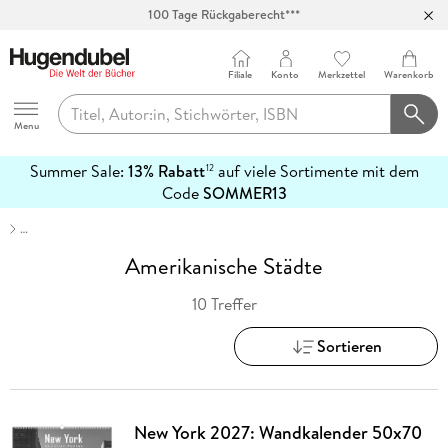
100 Tage Rückgaberecht***
Abholung in über 100 Filialen
Filiale
Konto
Merkzettel
Warenkorb
Hugendubel
Menu
Summer Sale:
13% Rabatt
auf viele Sortimente mit dem
12
mehr
Code
SOMMER13
erfahren
…
Amerikanische Städte
10 Treffer
Sortieren
New York 2027: Wandkalender 50x70