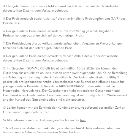
Der gebundene Preis dieses Artikels wird nach Ablauf des auf der Artikelseite
4
dargestellten Datums vom Verlag angehoben.
Der Preisvergleich bezieht sich auf die unverbindliche Preisempfehlung (UVP) des
5
Herstellers.
Der gebundene Preis dieses Artikels wurde vom Verlag gesenkt. Angaben zu
6
Preissenkungen beziehen sich auf den vorherigen Preis.
Die Preisbindung dieses Artikels wurde aufgehoben. Angaben zu Preissenkungen
7
beziehen sich auf den letzten gebundenen Preis.
Der gebundene Preis dieses Artikels wird nach Ablauf des auf der Artikelseite
8
dargestellten Datums vom Verlag angehoben.
Ihr Gutschein SOMMER13 gilt bis einschließlich 10.08.2026. Sie können den
12
Gutschein ausschließlich online einlösen unter www.hugendubel.de. Keine Bestellung
zur Abholung mit Zahlung in der Filiale möglich. Der Gutschein ist nicht gültig für
gesetzlich preisgebundene Artikel (deutschsprachige Bücher und eBooks) sowie für
preisgebundene Kalender, tolino shine (4016621130466), tolino select und das
Hugendubel Hörbuch Abo. Der Gutschein ist nicht mit anderen Gutscheinen und
Geschenkkarten kombinierbar. Eine Barauszahlung ist nicht möglich. Ein Weiterverkauf
und der Handel des Gutscheincodes sind nicht gestattet.
Leider können wir die Echtheit der Kundenbewertung aufgrund der großen Zahl an
15
Einzelbewertungen nicht prüfen.
Alle Informationen zur Tiefpreisgarantie finden Sie
hier
16
Alle Preise verstehen sich inkl. der gesetzlichen MwSt. Informationen über den
*
Versand und anfallende Versandkosten finden Sie
hier