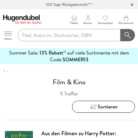
100 Tage Rückgaberecht***
Abholung in über 100 Filialen
Filiale
Konto
Merkzettel
Warenkorb
Hugendubel
Menu
Summer Sale:
13% Rabatt
auf viele Sortimente mit dem
12
mehr
Code
SOMMER13
erfahren
…
Film & Kino
9 Treffer
Sortieren
Aus den Filmen zu Harry Potter: