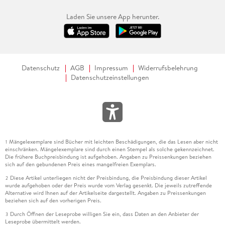
Laden Sie unsere App herunter.
Datenschutz
AGB
Impressum
Widerrufsbelehrung
Datenschutzeinstellungen
Mängelexemplare sind Bücher mit leichten Beschädigungen, die das Lesen aber nicht
1
einschränken. Mängelexemplare sind durch einen Stempel als solche gekennzeichnet.
Die frühere Buchpreisbindung ist aufgehoben. Angaben zu Preissenkungen beziehen
sich auf den gebundenen Preis eines mangelfreien Exemplars.
Diese Artikel unterliegen nicht der Preisbindung, die Preisbindung dieser Artikel
2
wurde aufgehoben oder der Preis wurde vom Verlag gesenkt. Die jeweils zutreffende
Alternative wird Ihnen auf der Artikelseite dargestellt. Angaben zu Preissenkungen
beziehen sich auf den vorherigen Preis.
Durch Öffnen der Leseprobe willigen Sie ein, dass Daten an den Anbieter der
3
Leseprobe übermittelt werden.