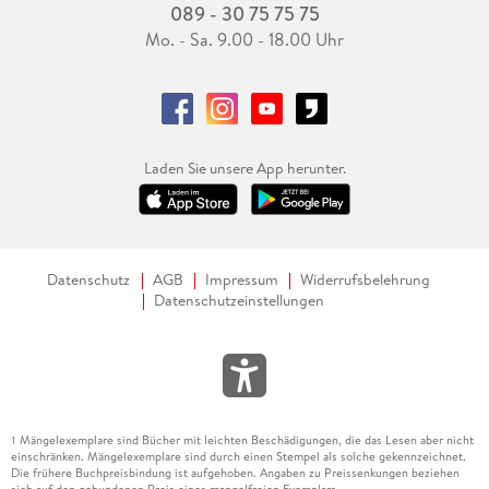
089 - 30 75 75 75
Mo. - Sa. 9.00 - 18.00 Uhr
Laden Sie unsere App herunter.
Datenschutz
AGB
Impressum
Widerrufsbelehrung
Datenschutzeinstellungen
Mängelexemplare sind Bücher mit leichten Beschädigungen, die das Lesen aber nicht
1
einschränken. Mängelexemplare sind durch einen Stempel als solche gekennzeichnet.
Die frühere Buchpreisbindung ist aufgehoben. Angaben zu Preissenkungen beziehen
sich auf den gebundenen Preis eines mangelfreien Exemplars.