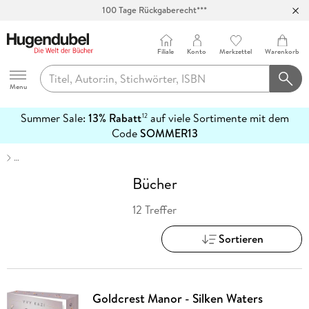
100 Tage Rückgaberecht***
Abholung in über 100 Filialen
Filiale
Konto
Merkzettel
Warenkorb
Hugendubel
Menu
Summer Sale:
13% Rabatt
auf viele Sortimente mit dem
12
mehr
Code
SOMMER13
erfahren
…
Bücher
12 Treffer
Sortieren
Goldcrest Manor - Silken Waters