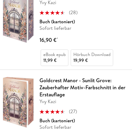
Yvy Kazi
(
28
)
Buch (kartoniert)
Sofort lieferbar
16,90 €
*
eBook epub
Hörbuch Download
11,99 €
19,99 €
Goldcrest Manor - Sunlit Grove:
Zauberhafter Motiv-Farbschnitt in der
Erstauflage
Yvy Kazi
(
27
)
Buch (kartoniert)
Sofort lieferbar