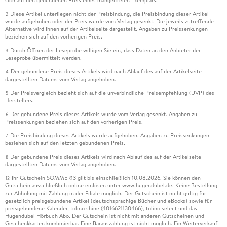
Diese Artikel unterliegen nicht der Preisbindung, die Preisbindung dieser Artikel
2
wurde aufgehoben oder der Preis wurde vom Verlag gesenkt. Die jeweils zutreffende
Alternative wird Ihnen auf der Artikelseite dargestellt. Angaben zu Preissenkungen
beziehen sich auf den vorherigen Preis.
Durch Öffnen der Leseprobe willigen Sie ein, dass Daten an den Anbieter der
3
Leseprobe übermittelt werden.
Der gebundene Preis dieses Artikels wird nach Ablauf des auf der Artikelseite
4
dargestellten Datums vom Verlag angehoben.
Der Preisvergleich bezieht sich auf die unverbindliche Preisempfehlung (UVP) des
5
Herstellers.
Der gebundene Preis dieses Artikels wurde vom Verlag gesenkt. Angaben zu
6
Preissenkungen beziehen sich auf den vorherigen Preis.
Die Preisbindung dieses Artikels wurde aufgehoben. Angaben zu Preissenkungen
7
beziehen sich auf den letzten gebundenen Preis.
Der gebundene Preis dieses Artikels wird nach Ablauf des auf der Artikelseite
8
dargestellten Datums vom Verlag angehoben.
Ihr Gutschein SOMMER13 gilt bis einschließlich 10.08.2026. Sie können den
12
Gutschein ausschließlich online einlösen unter www.hugendubel.de. Keine Bestellung
zur Abholung mit Zahlung in der Filiale möglich. Der Gutschein ist nicht gültig für
gesetzlich preisgebundene Artikel (deutschsprachige Bücher und eBooks) sowie für
preisgebundene Kalender, tolino shine (4016621130466), tolino select und das
Hugendubel Hörbuch Abo. Der Gutschein ist nicht mit anderen Gutscheinen und
Geschenkkarten kombinierbar. Eine Barauszahlung ist nicht möglich. Ein Weiterverkauf