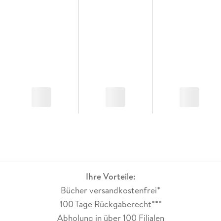
Dirk Eilert
und Mitgliedern ihrer Community, die sie in
diesem Buch teilt - als Inspiration für alle, die selbst vor
großen Veränderungen stehen.
Jana Crämer zeigt uns, wie wir den entscheidenden Jetzt-
Moment für uns nutzen - den Moment, in dem
Veränderung
auf einmal mühelos
wird. Warum es nicht immer darum geht,
weniger zu essen, sondern manchmal sogar mehr. Und
weshalb nicht Willenskraft, sondern
Flexibilität
der Schlüssel
ist, um die eigenen Ziele zu erreichen.
Ihre Vorteile:
Bücher versandkostenfrei*
100 Tage Rückgaberecht***
Abholung in über 100 Filialen