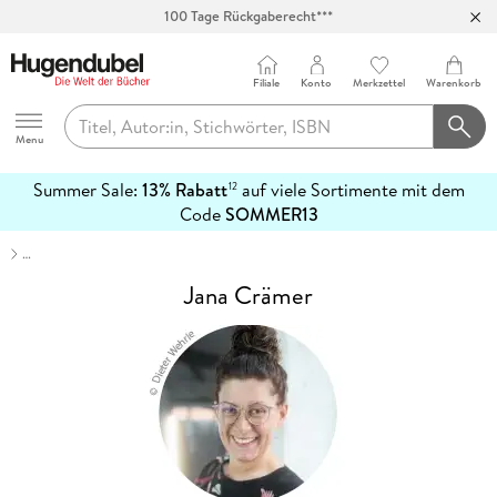
100 Tage Rückgaberecht***
Abholung in über 100 Filialen
Filiale
Konto
Merkzettel
Warenkorb
Hugendubel
Menu
Summer Sale:
13% Rabatt
auf viele Sortimente mit dem
12
mehr
Code
SOMMER13
erfahren
…
Jana Crämer