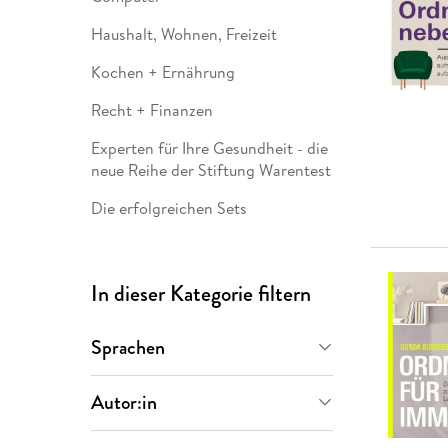
Leseempfehlung
eBook Abonnement
Postkarten
Westerman
Kinder- &
Kugelschr
Hörbuchsprecher
Günstige Spielwaren
Wochenkalender
Kinderbü
Romane
Geräte im
Puzzles &
Schule & 
Haushalt, Wohnen, Freizeit
Buchtrends auf Social Media
eBooks verschenken
Klett Lern
Krimis & T
Buchkalender
Kochen &
Sachbüch
Sprachka
Kochen + Ernährung
büchermenschen
Duden Sh
Romane
Krimis & T
Top Autor:innen
Hörspiele
Recht + Finanzen
Manga
Top Serien
Hörbuchs
Experten für Ihre Gesundheit - die
neue Reihe der Stiftung Warentest
Gebrauchtbuch
Die erfolgreichen Sets
In dieser Kategorie filtern
Sprachen
Deutsch
(
10
)
Autor:in
Gunda Borgeest
(
3
)