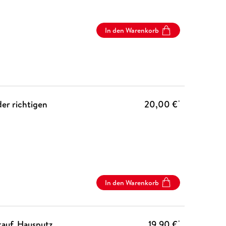
In den Warenkorb
der richtigen
20,00 €
*
In den Warenkorb
auf, Hausputz,
19,90 €
*