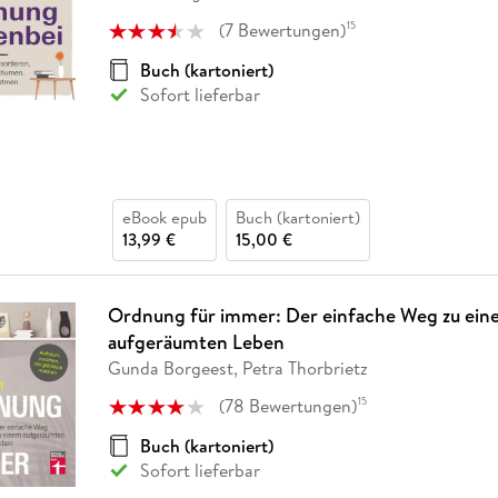
Fremdsprachige Bücher
n Lernhilfen
 Jugendbücher
eiber
Hörbuch Downloads im Bundle
cher
 Vergleich
 Puzzlezubehör
Lernen
New Adult
STABILO
(
7
Bewertungen
)
15
Taschenbücher
hilfen
hriller
 Backen
er
lender
Ratgeber
Buch (kartoniert)
op
Sofort lieferbar
hriller
Romance
Sachbücher
precher:innen
Science Fiction
Fremdsprachige Bücher
eBook epub
Buch (kartoniert)
13,99 €
15,00 €
Ordnung für immer: Der einfache Weg zu ei
aufgeräumten Leben
Gunda Borgeest, Petra Thorbrietz
(
78
Bewertungen
)
15
Buch (kartoniert)
Sofort lieferbar