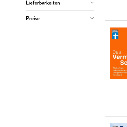
Lieferbarkeiten
Christian Eigner
(
2
)
Sofort verfügbar
(
10
)
Preise
Alexander Bredereck
(
1
)
0-5 €
(
0
)
Ali Canbay
(
1
)
5-10 €
(
0
)
Andreas Löbbers
(
1
)
10-20 €
(
8
)
Hans-Raimund Casser
(
1
)
20-50 €
(
2
)
Markus Willkomm
(
1
)
> 50 €
(
0
)
Petra Plaum
(
1
)
Petra Thorbrietz
(
1
)