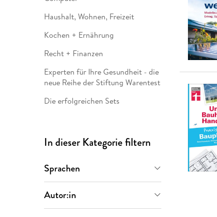
Leseempfehlung
eBook Abonnement
Postkarten
Westerman
Kinder- &
Kugelschr
Hörbuchsprecher
Günstige Spielwaren
Wochenkalender
Kinderbü
Romane
Geräte im
Puzzles &
Schule & 
Haushalt, Wohnen, Freizeit
Buchtrends auf Social Media
eBooks verschenken
Klett Lern
Krimis & T
Buchkalender
Kochen &
Sachbüch
Sprachka
Kochen + Ernährung
büchermenschen
Duden Sh
Romane
Krimis & T
Top Autor:innen
Hörspiele
Recht + Finanzen
Manga
Top Serien
Hörbuchs
Experten für Ihre Gesundheit - die
neue Reihe der Stiftung Warentest
Gebrauchtbuch
Die erfolgreichen Sets
In dieser Kategorie filtern
Sprachen
Deutsch
(
19
)
Autor:in