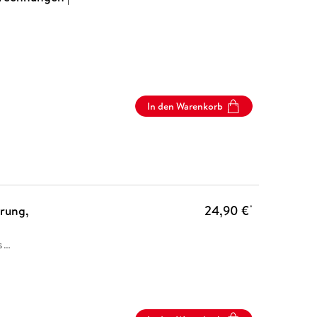
In den Warenkorb
rung,
24,90 €
*
s
…