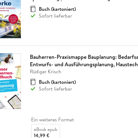
Fremdsprachige Bücher
n Lernhilfen
 Jugendbücher
eiber
Hörbuch Downloads im Bundle
cher
 Vergleich
 Puzzlezubehör
Lernen
New Adult
STABILO
Buch (kartoniert)
Taschenbücher
hilfen
hriller
Sofort lieferbar
 Backen
er
lender
Ratgeber
op
hriller
Romance
Sachbücher
precher:innen
Science Fiction
Fremdsprachige Bücher
Bauherren-Praxismappe Bauplanung: Bedarfsa
Entwurfs- und Ausführungsplanung, Haustech
Rüdiger Krisch
Buch (kartoniert)
Sofort lieferbar
Ein weiteres Format
eBook epub
14,99 €