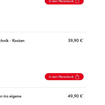
In den Warenkorb
chnik - Kosten
39,90 €
*
In den Warenkorb
n ins eigene
49,90 €
*