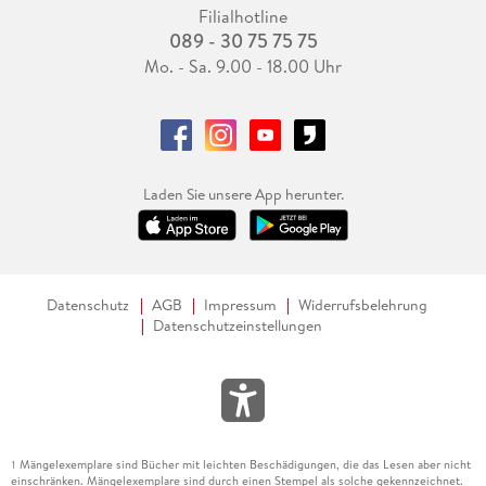
Filialhotline
089 - 30 75 75 75
Mo. - Sa. 9.00 - 18.00 Uhr
Laden Sie unsere App herunter.
Datenschutz
AGB
Impressum
Widerrufsbelehrung
Datenschutzeinstellungen
Mängelexemplare sind Bücher mit leichten Beschädigungen, die das Lesen aber nicht
1
einschränken. Mängelexemplare sind durch einen Stempel als solche gekennzeichnet.