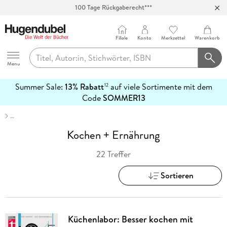
Abholung in über 100 Filialen
Filiale
Konto
Merkzettel
Warenkorb
Hugendubel
Menu
Summer Sale:
13% Rabatt
auf viele Sortimente mit dem
12
mehr
Code
SOMMER13
erfahren
…
Kochen + Ernährung
22 Treffer
Sortieren
Küchenlabor: Besser kochen mit