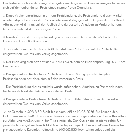
Die frühere Buchpreisbindung ist aufgehoben. Angaben zu Preissenkungen beziehen
sich auf den gebundenen Preis eines mangelfreien Exemplars.
Diese Artikel unterliegen nicht der Preisbindung, die Preisbindung dieser Artikel
2
wurde aufgehoben oder der Preis wurde vom Verlag gesenkt. Die jeweils zutreffende
Alternative wird Ihnen auf der Artikelseite dargestellt. Angaben zu Preissenkungen
beziehen sich auf den vorherigen Preis.
Durch Öffnen der Leseprobe willigen Sie ein, dass Daten an den Anbieter der
3
Leseprobe übermittelt werden.
Der gebundene Preis dieses Artikels wird nach Ablauf des auf der Artikelseite
4
dargestellten Datums vom Verlag angehoben.
Der Preisvergleich bezieht sich auf die unverbindliche Preisempfehlung (UVP) des
5
Herstellers.
Der gebundene Preis dieses Artikels wurde vom Verlag gesenkt. Angaben zu
6
Preissenkungen beziehen sich auf den vorherigen Preis.
Die Preisbindung dieses Artikels wurde aufgehoben. Angaben zu Preissenkungen
7
beziehen sich auf den letzten gebundenen Preis.
Der gebundene Preis dieses Artikels wird nach Ablauf des auf der Artikelseite
8
dargestellten Datums vom Verlag angehoben.
Ihr Gutschein SOMMER13 gilt bis einschließlich 10.08.2026. Sie können den
12
Gutschein ausschließlich online einlösen unter www.hugendubel.de. Keine Bestellung
zur Abholung mit Zahlung in der Filiale möglich. Der Gutschein ist nicht gültig für
gesetzlich preisgebundene Artikel (deutschsprachige Bücher und eBooks) sowie für
preisgebundene Kalender, tolino shine (4016621130466), tolino select und das