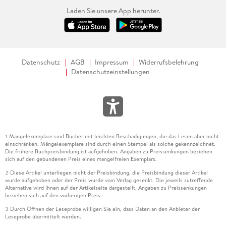
Laden Sie unsere App herunter.
Datenschutz
AGB
Impressum
Widerrufsbelehrung
Datenschutzeinstellungen
Mängelexemplare sind Bücher mit leichten Beschädigungen, die das Lesen aber nicht
1
einschränken. Mängelexemplare sind durch einen Stempel als solche gekennzeichnet.
Die frühere Buchpreisbindung ist aufgehoben. Angaben zu Preissenkungen beziehen
sich auf den gebundenen Preis eines mangelfreien Exemplars.
Diese Artikel unterliegen nicht der Preisbindung, die Preisbindung dieser Artikel
2
wurde aufgehoben oder der Preis wurde vom Verlag gesenkt. Die jeweils zutreffende
Alternative wird Ihnen auf der Artikelseite dargestellt. Angaben zu Preissenkungen
beziehen sich auf den vorherigen Preis.
Durch Öffnen der Leseprobe willigen Sie ein, dass Daten an den Anbieter der
3
Leseprobe übermittelt werden.