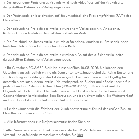
Der gebundene Preis dieses Artikels wird nach Ablauf des auf der Artikelseite
4
dargestellten Datums vom Verlag angehoben.
Der Preisvergleich bezieht sich auf die unverbindliche Preisempfehlung (UVP) des
5
Herstellers.
Der gebundene Preis dieses Artikels wurde vom Verlag gesenkt. Angaben zu
6
Preissenkungen beziehen sich auf den vorherigen Preis.
Die Preisbindung dieses Artikels wurde aufgehoben. Angaben zu Preissenkungen
7
beziehen sich auf den letzten gebundenen Preis.
Der gebundene Preis dieses Artikels wird nach Ablauf des auf der Artikelseite
8
dargestellten Datums vom Verlag angehoben.
Ihr Gutschein SOMMER13 gilt bis einschließlich 10.08.2026. Sie können den
12
Gutschein ausschließlich online einlösen unter www.hugendubel.de. Keine Bestellung
zur Abholung mit Zahlung in der Filiale möglich. Der Gutschein ist nicht gültig für
gesetzlich preisgebundene Artikel (deutschsprachige Bücher und eBooks) sowie für
preisgebundene Kalender, tolino shine (4016621130466), tolino select und das
Hugendubel Hörbuch Abo. Der Gutschein ist nicht mit anderen Gutscheinen und
Geschenkkarten kombinierbar. Eine Barauszahlung ist nicht möglich. Ein Weiterverkauf
und der Handel des Gutscheincodes sind nicht gestattet.
Leider können wir die Echtheit der Kundenbewertung aufgrund der großen Zahl an
15
Einzelbewertungen nicht prüfen.
Alle Informationen zur Tiefpreisgarantie finden Sie
hier
16
Alle Preise verstehen sich inkl. der gesetzlichen MwSt. Informationen über den
*
Versand und anfallende Versandkosten finden Sie
hier