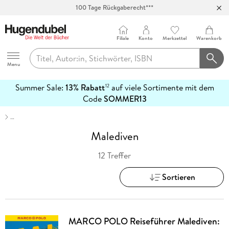
100 Tage Rückgaberecht***
Abholung in über 100 Filialen
Filiale
Konto
Merkzettel
Warenkorb
Hugendubel
Menu
Summer Sale:
13% Rabatt
auf viele Sortimente mit dem
12
mehr
Code
SOMMER13
erfahren
…
Malediven
12 Treffer
Sortieren
MARCO POLO Reiseführer Malediven: