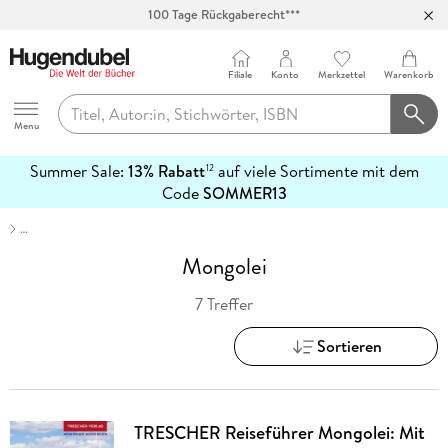
100 Tage Rückgaberecht***
Abholung in über 100 Filialen
Filiale
Konto
Merkzettel
Warenkorb
Hugendubel
Menu
Summer Sale:
13% Rabatt
auf viele Sortimente mit dem
12
mehr
Code
SOMMER13
erfahren
…
Mongolei
7 Treffer
Sortieren
TRESCHER Reiseführer Mongolei: Mit