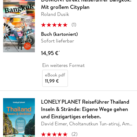
Mit großem Cityplan
Roland Dusik
(
1
)
Buch (kartoniert)
Sofort lieferbar
14,95 €
*
Ein weiteres Format
eBook pdf
11,99 €
LONELY PLANET Reiseführer Thailand
Inseln & Strände: Eigene Wege gehen
und Einzigartiges erleben.
David Eimer, Choltanutkun Tun-atiruj, Amy
Bensema
(
2
)