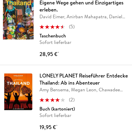
Eigene Wege gehen und Einzigartiges
erleben.
David Eimer, Anirban Mahapatra, Daniel
McCrohan,
…
(
5
)
Taschenbuch
Sofort lieferbar
28,95 €
*
LONELY PLANET Reiseführer Entdecke
Thailand: Ab ins Abenteuer
Amy Bensema, Megan Leon, Chawadee
Nualkhair,
…
(
2
)
Buch (kartoniert)
Sofort lieferbar
19,95 €
*