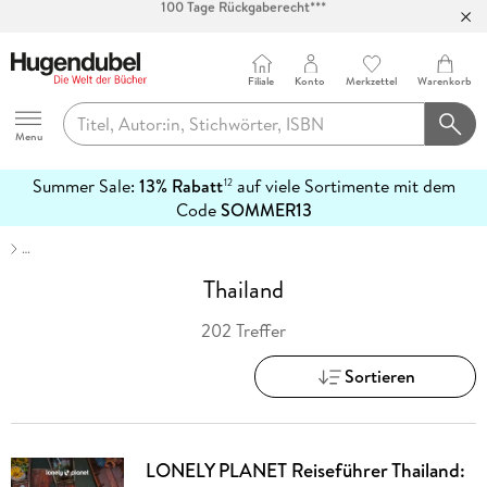
Abholung in über 100 Filialen
Filiale
Konto
Merkzettel
Warenkorb
Hugendubel
Menu
Summer Sale:
13% Rabatt
auf viele Sortimente mit dem
12
mehr
Code
SOMMER13
erfahren
…
Thailand
202 Treffer
Sortieren
LONELY PLANET Reiseführer Thailand: