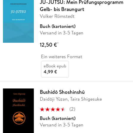
JU-JUTSU: Mein Prüfungsprogramm
Gelb- bis Braungurt
Volker Römstedt
Buch (kartoniert)
Versand in 3-5 Tagen
12,50 €
*
Ein weiteres Format
eBook epub
4,99 €
Bushidô Shoshinshû
Daidôji Yûzan, Taira Shigesuke
(
2
)
Buch (kartoniert)
Versand in 3-5 Tagen