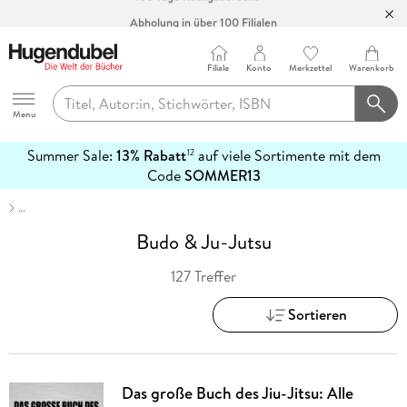
Abholung in über 100 Filialen
Filiale
Konto
Merkzettel
Warenkorb
Hugendubel
Menu
Summer Sale:
13% Rabatt
auf viele Sortimente mit dem
12
mehr
Code
SOMMER13
erfahren
…
Budo & Ju-Jutsu
127 Treffer
Sortieren
Das große Buch des Jiu-Jitsu: Alle