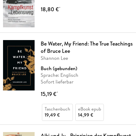
18,80 €
*
Be Water, My Friend: The True Teachings
of Bruce Lee
Shannon Lee
Buch (gebunden)
Sprache: Englisch
Sofort lieferbar
15,19 €
*
Taschenbuch
eBook epub
19,49 €
14,99 €
Aiki und Ju - Prinzipien der Kampfkunst