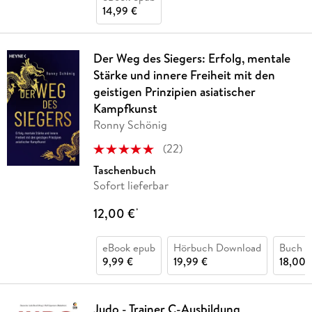
14,99 €
Der Weg des Siegers: Erfolg, mentale
Stärke und innere Freiheit mit den
geistigen Prinzipien asiatischer
Kampfkunst
Ronny Schönig
(
22
)
Taschenbuch
Sofort lieferbar
12,00 €
*
eBook epub
Hörbuch Download
Buch (k
9,99 €
19,99 €
18,00 
Judo - Trainer C-Ausbildung