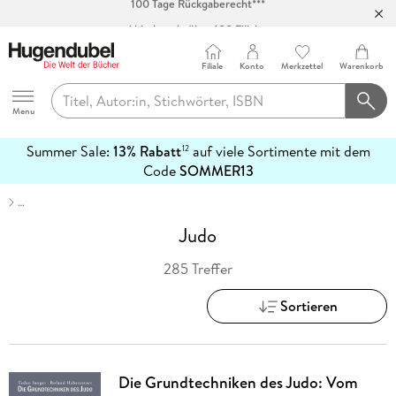
Abholung in über 100 Filialen
Filiale
Konto
Merkzettel
Warenkorb
Hugendubel
Menu
Summer Sale:
13% Rabatt
auf viele Sortimente mit dem
12
mehr
Code
SOMMER13
erfahren
…
Judo
285 Treffer
Sortieren
Die Grundtechniken des Judo: Vom