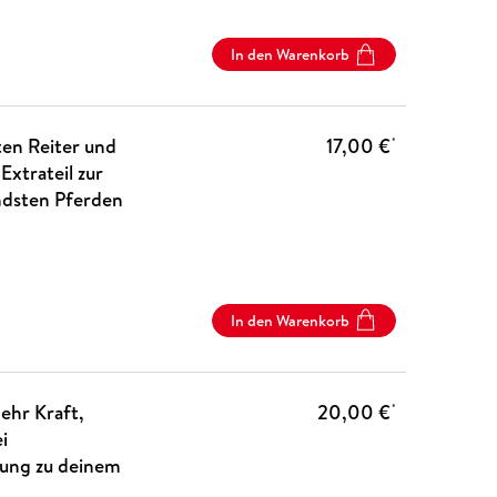
In den Warenkorb
ten Reiter und
17,00 €
*
Extrateil zur
endsten Pferden
In den Warenkorb
ehr Kraft,
20,00 €
*
i
dung zu deinem