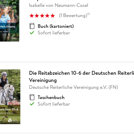
Fremdsprachige Bücher
n Lernhilfen
 Jugendbücher
eiber
Hörbuch Downloads im Bundle
Isabelle von Neumann-Cosel
cher
 Vergleich
 Puzzlezubehör
Lernen
New Adult
STABILO
Taschenbücher
hilfen
hriller
(
1
Bewertung
)
15
 Backen
er
lender
Ratgeber
op
Buch (kartoniert)
hriller
Romance
Sofort lieferbar
Sachbücher
precher:innen
Science Fiction
Fremdsprachige Bücher
Die Reitabzeichen 10-6 der Deutschen Reiterl
Vereinigung
Deutsche Reiterliche Vereinigung e.V. (FN)
Taschenbuch
Sofort lieferbar