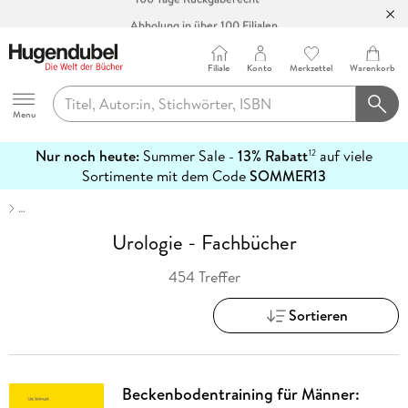
Abholung in über 100 Filialen
Filiale
Konto
Merkzettel
Warenkorb
Hugendubel
Menu
Nur noch heute:
Summer Sale -
13% Rabatt
auf viele
12
mehr
Sortimente mit dem Code
SOMMER13
erfahren
…
Urologie - Fachbücher
454 Treffer
Sortieren
Beckenbodentraining für Männer: