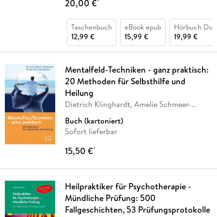
20,00 €
*
Taschenbuch
eBook epub
Hörbuch Dow
12,99 €
15,99 €
19,99 €
Mentalfeld-Techniken - ganz praktisch:
20 Methoden für Selbsthilfe und
Heilung
Dietrich Klinghardt, Amelie Schmeer-
Maurer,
…
Buch (kartoniert)
Sofort lieferbar
15,50 €
*
Heilpraktiker für Psychotherapie -
Mündliche Prüfung: 500
Fallgeschichten, 53 Prüfungsprotokolle