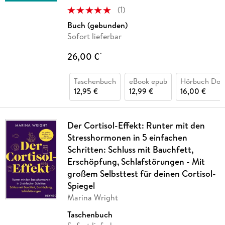
(
1
)
Buch (gebunden)
Sofort lieferbar
26,00 €
*
Taschenbuch
eBook epub
Hörbuch Dow
12,95 €
12,99 €
16,00 €
Der Cortisol-Effekt: Runter mit den
Stresshormonen in 5 einfachen
Schritten: Schluss mit Bauchfett,
Erschöpfung, Schlafstörungen - Mit
großem Selbsttest für deinen Cortisol-
Spiegel
Marina Wright
Taschenbuch