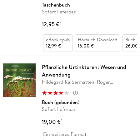
Taschenbuch
Sofort lieferbar
12,95 €
*
eBook epub
Hörbuch Download
Buch (
12,99 €
16,00 €
26,00 
Pflanzliche Urtinkturen: Wesen und
Anwendung
Hildegard Kalbermatten, Roger
Kalbermatten
(
1
)
Buch (gebunden)
Sofort lieferbar
19,00 €
*
Ein weiteres Format