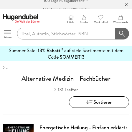
Abholung in über 100 Filialen
Filiale
Konto
Merkzettel
Warenkorb
Hugendubel
Menu
Summer Sale:
13% Rabatt
auf viele Sortimente mit dem
12
mehr
Code
SOMMER13
erfahren
…
Alternative Medizin - Fachbücher
2.131 Treffer
Sortieren
Energetische Heilung - Einfach erklärt: