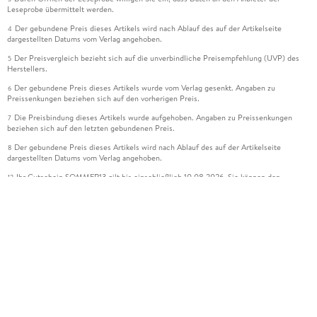
Leseprobe übermittelt werden.
Der gebundene Preis dieses Artikels wird nach Ablauf des auf der Artikelseite
4
dargestellten Datums vom Verlag angehoben.
Der Preisvergleich bezieht sich auf die unverbindliche Preisempfehlung (UVP) des
5
Herstellers.
Der gebundene Preis dieses Artikels wurde vom Verlag gesenkt. Angaben zu
6
Preissenkungen beziehen sich auf den vorherigen Preis.
Die Preisbindung dieses Artikels wurde aufgehoben. Angaben zu Preissenkungen
7
beziehen sich auf den letzten gebundenen Preis.
Der gebundene Preis dieses Artikels wird nach Ablauf des auf der Artikelseite
8
dargestellten Datums vom Verlag angehoben.
Ihr Gutschein SOMMER13 gilt bis einschließlich 10.08.2026. Sie können den
12
Gutschein ausschließlich online einlösen unter www.hugendubel.de. Keine Bestellung
zur Abholung mit Zahlung in der Filiale möglich. Der Gutschein ist nicht gültig für
gesetzlich preisgebundene Artikel (deutschsprachige Bücher und eBooks) sowie für
preisgebundene Kalender, tolino shine (4016621130466), tolino select und das
Hugendubel Hörbuch Abo. Der Gutschein ist nicht mit anderen Gutscheinen und
Geschenkkarten kombinierbar. Eine Barauszahlung ist nicht möglich. Ein Weiterverkauf
und der Handel des Gutscheincodes sind nicht gestattet.
Leider können wir die Echtheit der Kundenbewertung aufgrund der großen Zahl an
15
Einzelbewertungen nicht prüfen.
Alle Informationen zur Tiefpreisgarantie finden Sie
hier
16