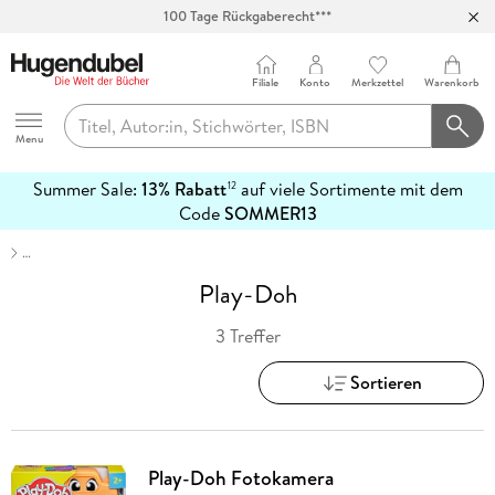
100 Tage Rückgaberecht***
Abholung in über 100 Filialen
Filiale
Konto
Merkzettel
Warenkorb
Hugendubel
Menu
Summer Sale:
13% Rabatt
auf viele Sortimente mit dem
12
mehr
Code
SOMMER13
erfahren
…
Play-Doh
3 Treffer
Sortieren
Play-Doh Fotokamera