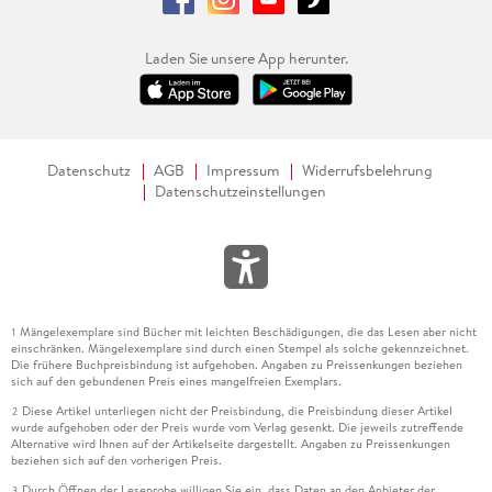
Laden Sie unsere App herunter.
Datenschutz
AGB
Impressum
Widerrufsbelehrung
Datenschutzeinstellungen
Mängelexemplare sind Bücher mit leichten Beschädigungen, die das Lesen aber nicht
1
einschränken. Mängelexemplare sind durch einen Stempel als solche gekennzeichnet.
Die frühere Buchpreisbindung ist aufgehoben. Angaben zu Preissenkungen beziehen
sich auf den gebundenen Preis eines mangelfreien Exemplars.
Diese Artikel unterliegen nicht der Preisbindung, die Preisbindung dieser Artikel
2
wurde aufgehoben oder der Preis wurde vom Verlag gesenkt. Die jeweils zutreffende
Alternative wird Ihnen auf der Artikelseite dargestellt. Angaben zu Preissenkungen
beziehen sich auf den vorherigen Preis.
Durch Öffnen der Leseprobe willigen Sie ein, dass Daten an den Anbieter der
3