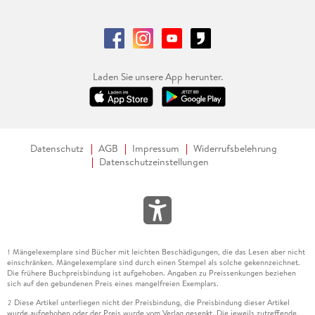
Laden Sie unsere App herunter.
Datenschutz
AGB
Impressum
Widerrufsbelehrung
Datenschutzeinstellungen
Mängelexemplare sind Bücher mit leichten Beschädigungen, die das Lesen aber nicht
1
einschränken. Mängelexemplare sind durch einen Stempel als solche gekennzeichnet.
Die frühere Buchpreisbindung ist aufgehoben. Angaben zu Preissenkungen beziehen
sich auf den gebundenen Preis eines mangelfreien Exemplars.
Diese Artikel unterliegen nicht der Preisbindung, die Preisbindung dieser Artikel
2
wurde aufgehoben oder der Preis wurde vom Verlag gesenkt. Die jeweils zutreffende