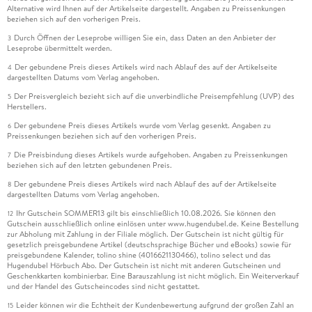
Alternative wird Ihnen auf der Artikelseite dargestellt. Angaben zu Preissenkungen
beziehen sich auf den vorherigen Preis.
Durch Öffnen der Leseprobe willigen Sie ein, dass Daten an den Anbieter der
3
Leseprobe übermittelt werden.
Der gebundene Preis dieses Artikels wird nach Ablauf des auf der Artikelseite
4
dargestellten Datums vom Verlag angehoben.
Der Preisvergleich bezieht sich auf die unverbindliche Preisempfehlung (UVP) des
5
Herstellers.
Der gebundene Preis dieses Artikels wurde vom Verlag gesenkt. Angaben zu
6
Preissenkungen beziehen sich auf den vorherigen Preis.
Die Preisbindung dieses Artikels wurde aufgehoben. Angaben zu Preissenkungen
7
beziehen sich auf den letzten gebundenen Preis.
Der gebundene Preis dieses Artikels wird nach Ablauf des auf der Artikelseite
8
dargestellten Datums vom Verlag angehoben.
Ihr Gutschein SOMMER13 gilt bis einschließlich 10.08.2026. Sie können den
12
Gutschein ausschließlich online einlösen unter www.hugendubel.de. Keine Bestellung
zur Abholung mit Zahlung in der Filiale möglich. Der Gutschein ist nicht gültig für
gesetzlich preisgebundene Artikel (deutschsprachige Bücher und eBooks) sowie für
preisgebundene Kalender, tolino shine (4016621130466), tolino select und das
Hugendubel Hörbuch Abo. Der Gutschein ist nicht mit anderen Gutscheinen und
Geschenkkarten kombinierbar. Eine Barauszahlung ist nicht möglich. Ein Weiterverkauf
und der Handel des Gutscheincodes sind nicht gestattet.
Leider können wir die Echtheit der Kundenbewertung aufgrund der großen Zahl an
15