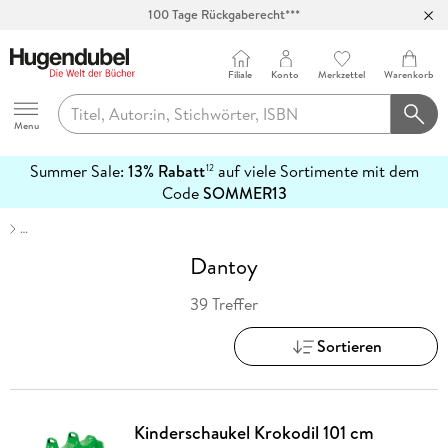
100 Tage Rückgaberecht***
Abholung in über 100 Filialen
Filiale
Konto
Merkzettel
Warenkorb
Hugendubel
Menu
Summer Sale:
13% Rabatt
auf viele Sortimente mit dem
12
mehr
Code
SOMMER13
erfahren
…
Dantoy
39 Treffer
Sortieren
Kinderschaukel Krokodil 101 cm