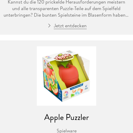
Kannst du die 120 prickelde Herausforderungen meistern
und alle transparenten Puzzle-Teile auf dem Spielfeld
unterbringen? Die bunten Spielsteine im Blasenform haben 2
verschiedene Grö ß en, die auf dem Spielfeld plaziert werden
Jetzt entdecken
mü ssen.
Apple Puzzler
Spielware