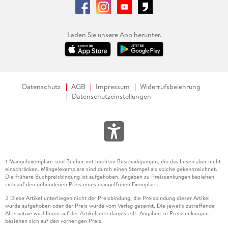
Laden Sie unsere App herunter.
Datenschutz
AGB
Impressum
Widerrufsbelehrung
Datenschutzeinstellungen
Mängelexemplare sind Bücher mit leichten Beschädigungen, die das Lesen aber nicht
1
einschränken. Mängelexemplare sind durch einen Stempel als solche gekennzeichnet.
Die frühere Buchpreisbindung ist aufgehoben. Angaben zu Preissenkungen beziehen
sich auf den gebundenen Preis eines mangelfreien Exemplars.
Diese Artikel unterliegen nicht der Preisbindung, die Preisbindung dieser Artikel
2
wurde aufgehoben oder der Preis wurde vom Verlag gesenkt. Die jeweils zutreffende
Alternative wird Ihnen auf der Artikelseite dargestellt. Angaben zu Preissenkungen
beziehen sich auf den vorherigen Preis.