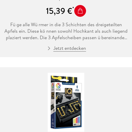
15,39 €
Fü ge alle Wü rmer in die 3 Schichten des dreigeteilten
Apfels ein. Diese kö nnen sowohl Hochkant als auch liegend
plaziert werden. Die 3 Apfelscheiben passen ü bereinander
mittels leichtem Magnet. 80 Aufgaben von leicht bis schwer
Jetzt entdecken
sind zu meistern, um alle Wü rmer in den Apfel zu plazieren.
Gelö ß t ist eine Aufgabe wenn der Apfel komplett
geschlossen werden kann.