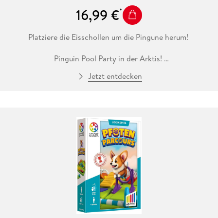
16,99 €
Platziere die Eisschollen um die Pingune herum!
Pinguin Pool Party in der Arktis!
Jetzt entdecken
Die Pinguine wollen plantschen, aber Vorsicht: die
Eisschollen sind auch da! Schaffst du es, die Eisschollen um
die planschenden Pinguine im Wasser herum zu platzieren?
Das drei-dimensionale Pinguin Pool Party bietet 60
spannende Aufgaben in unterschiedlichen
Schwierigkeitsstufen.