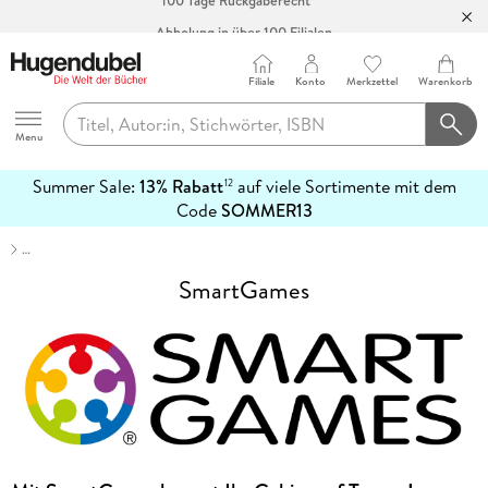
Abholung in über 100 Filialen
Filiale
Konto
Merkzettel
Warenkorb
Hugendubel
Menu
Summer Sale:
13% Rabatt
auf viele Sortimente mit dem
12
mehr
Code
SOMMER13
erfahren
…
SmartGames