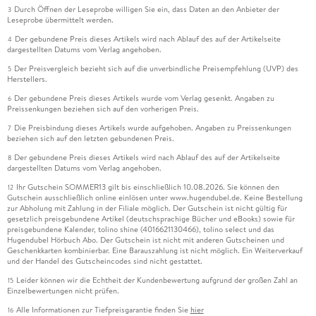
Durch Öffnen der Leseprobe willigen Sie ein, dass Daten an den Anbieter der
3
Leseprobe übermittelt werden.
Der gebundene Preis dieses Artikels wird nach Ablauf des auf der Artikelseite
4
dargestellten Datums vom Verlag angehoben.
Der Preisvergleich bezieht sich auf die unverbindliche Preisempfehlung (UVP) des
5
Herstellers.
Der gebundene Preis dieses Artikels wurde vom Verlag gesenkt. Angaben zu
6
Preissenkungen beziehen sich auf den vorherigen Preis.
Die Preisbindung dieses Artikels wurde aufgehoben. Angaben zu Preissenkungen
7
beziehen sich auf den letzten gebundenen Preis.
Der gebundene Preis dieses Artikels wird nach Ablauf des auf der Artikelseite
8
dargestellten Datums vom Verlag angehoben.
Ihr Gutschein SOMMER13 gilt bis einschließlich 10.08.2026. Sie können den
12
Gutschein ausschließlich online einlösen unter www.hugendubel.de. Keine Bestellung
zur Abholung mit Zahlung in der Filiale möglich. Der Gutschein ist nicht gültig für
gesetzlich preisgebundene Artikel (deutschsprachige Bücher und eBooks) sowie für
preisgebundene Kalender, tolino shine (4016621130466), tolino select und das
Hugendubel Hörbuch Abo. Der Gutschein ist nicht mit anderen Gutscheinen und
Geschenkkarten kombinierbar. Eine Barauszahlung ist nicht möglich. Ein Weiterverkauf
und der Handel des Gutscheincodes sind nicht gestattet.
Leider können wir die Echtheit der Kundenbewertung aufgrund der großen Zahl an
15
Einzelbewertungen nicht prüfen.
Alle Informationen zur Tiefpreisgarantie finden Sie
hier
16