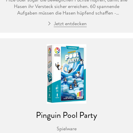
Hasen ihr Versteck sicher erreichen. 60 spannende
Aufgaben müssen die Hasen hüpfend schaffen -
Sprungkräfte sind gefragt, denn du kannst auch über
Jetzt entdecken
mehrere Elemente gleichzeitig springen. Ein Strategiespiel
mit 5 verschiedenen Schwierigkeitsstufen und einer Menge
Spielspaß.
Pinguin Pool Party
Spielware