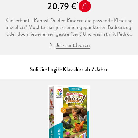
20,79 €
Kunterbunt - Kannst Du den Kindern die passende Kleidung
anziehen? Möchte Lias jetzt einen gepunkteten Badeanzug,
oder doch lieber einen gestreiften? Und was ist mit Pedro?
War sein Schneeanzug nun blau, oder doch rosa? Finde die
Jetzt entdecken
passenden Farben und Muster, aber pass gut auf, die
Reihenfolge ist wichtig. Ein farbenfrohes Legespiel. Für
Kindee ab 4 Jahren.
Solitär-Logik-Klassiker ab 7 Jahre