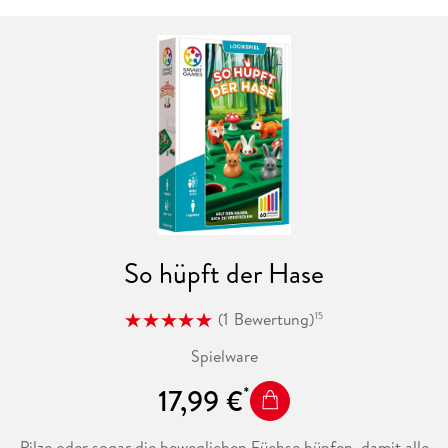
So hüpft der Hase
(
1
Bewertung
)
15
Spielware
17,99 €
Pilze oder sogar die beweglichen Füchse hüpfen, damit alle