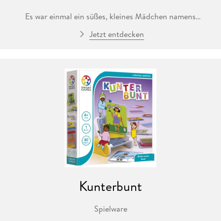
Es war einmal ein süßes, kleines Mädchen namens
Rotkäppchen!
Jetzt entdecken
Kannst du Rotkäppchen helfen, den richtigen Weg zu
Großmutters Haus zu finden? Aber Vorsicht: auch der böse
Wolf will zum Haus der Oma. Du musst zwei verschiedene
Wege finden, die sich nicht kreuzen dürfen.
Am Anfang werden Rotkäppchen, Bäume, das Haus und der
Wolf auf dem Spielbrett platziert und dann muss der richtige
Weg zum Haus gelegt werden.
Das wunderschön gestaltete Spiel beinhaltet zwei
spannende Spielvarianten mit und ohne Wolf. Insgesamt 48
Aufgaben (je 24 mit/ohne Wolf) und als tolle Ergänzung ein
Märchen-Bilderbuch mit der Geschichte von Rotkäppchen
Kunterbunt
bietet dieses Lernspiel für (Vorschul-)Kinder.
Spielware