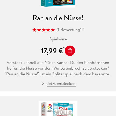
Ran an die Nüsse!
(
1
Bewertung
)
15
Spielware
17,99 €
Versteck schnell alle Nüsse Kannst Du den Eichhörnchen
helfen die Nüsse vor dem Wintereinbruch zu verstecken?
"Ran an die Nüsse!" ist ein Solitärspiel nach dem bekannten
Schiebepuzzle-Prinzip. Das Spielbrett hat einen Deckel,
Jetzt entdecken
somit ist das Spiel optimal für unterwegs geeignet. 60
Aufgaben in verschiedenen Schwierigkeitsstufen - Spaß für
Jung & Alt.