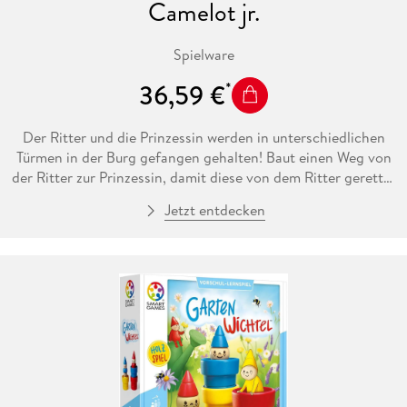
Camelot jr.
Spielware
36,59 €
Der Ritter und die Prinzessin werden in unterschiedlichen
Türmen in der Burg gefangen gehalten! Baut einen Weg von
der Ritter zur Prinzessin, damit diese von dem Ritter gerettet
werden kann. Dazu könnt ihr Holztürme und - treppen
Jetzt entdecken
nutzen. Bei diesem Abeteuer könnt ihr logisches und
räumliches Denken trainieren. Camelot Jr. bietet Kindern
(und auch Erwachsenen) stundenlangen Spaß mit Aufgaben
von einfach bis hin zu sehr schwer. 48 Aufgaben in
verschiedenen Schwierigkeitsstufen machen das Holzspiel
für Kinder im Vorschulalter zu einer tollen Herausforderung.