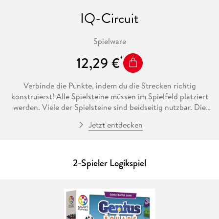
IQ-Circuit
Spielware
12,29 €
Verbinde die Punkte, indem du die Strecken richtig
konstruierst! Alle Spielsteine müssen im Spielfeld platziert
werden. Viele der Spielsteine sind beidseitig nutzbar. Die
rechteckigen Steine sind auch als "blanke" Spielsteine
Jetzt entdecken
nutzbar, d.h. sie zeigen dann keine Verbindungslinie. 120
Aufgaben in 5 verschiedenen Schwierigkeitsstufen warten
auf dich!
2-Spieler Logikspiel