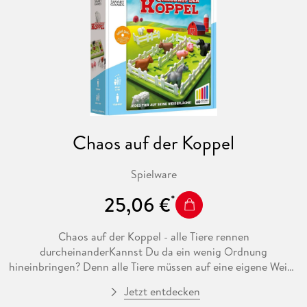
Chaos auf der Koppel
Spielware
25,06 €
Chaos auf der Koppel - alle Tiere rennen
durcheinanderKannst Du da ein wenig Ordnung
hineinbringen? Denn alle Tiere müssen auf eine eigene Weide
gebracht werdenim Idealfall auch noch mit eigener
Jetzt entdecken
Wasserstelle! Leider hat der Bauer nur noch 3 Zaunelemente