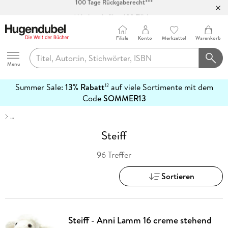
Abholung in über 100 Filialen
Filiale
Konto
Merkzettel
Warenkorb
Hugendubel
Menu
Summer Sale:
13% Rabatt
auf viele Sortimente mit dem
12
mehr
Code
SOMMER13
erfahren
…
Steiff
96 Treffer
Sortieren
Steiff - Anni Lamm 16 creme stehend