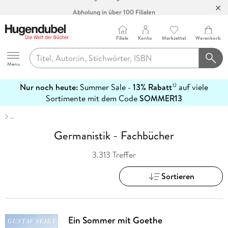
Abholung in über 100 Filialen
Filiale
Konto
Merkzettel
Warenkorb
Hugendubel
Menu
Nur noch heute:
Summer Sale -
13% Rabatt
auf viele
12
mehr
Sortimente mit dem Code
SOMMER13
erfahren
…
Germanistik - Fachbücher
3.313 Treffer
Sortieren
Ein Sommer mit Goethe