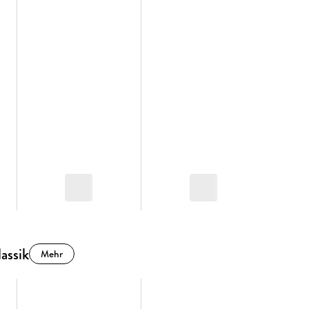
assik
Mehr