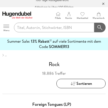
Abholung in über 100 Filialen
Filiale
Konto
Merkzettel
Warenkorb
Hugendubel
Menu
Summer Sale:
13% Rabatt
auf viele Sortimente mit dem
12
mehr
Code
SOMMER13
erfahren
…
Rock
18.886 Treffer
Sortieren
Foreign Tongues (LP)