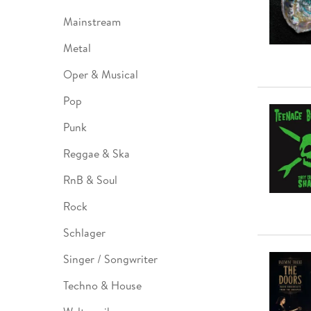
Mainstream
Metal
Oper & Musical
Pop
Punk
Reggae & Ska
RnB & Soul
Rock
Schlager
Singer / Songwriter
Techno & House