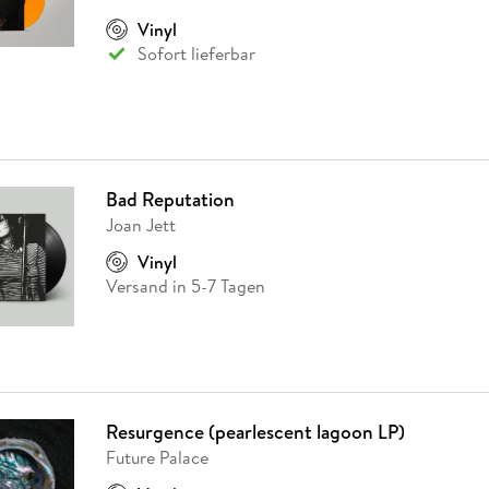
Fremdsprachige Bücher
n Lernhilfen
 Jugendbücher
eiber
Hörbuch Downloads im Bundle
cher
 Vergleich
 Puzzlezubehör
Lernen
New Adult
STABILO
Vinyl
Taschenbücher
hilfen
hriller
Sofort lieferbar
 Backen
er
lender
Ratgeber
op
hriller
Romance
Sachbücher
precher:innen
Science Fiction
Bad Reputation
Fremdsprachige Bücher
Joan Jett
Vinyl
Versand in 5-7 Tagen
Resurgence (pearlescent lagoon LP)
Future Palace