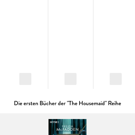
Machenschaften des Ermordeten. Dabei dringen sie immer
tiefer in die ebenso abgeschottete wie gefährliche Welt der
reichsten und mächtigsten Bürger San Diegos ein. Diese
Leute machen ihre eigenen Gesetze und schätzen keine
Einmischung.
Gleichzeitig läuft Kit und Sam die Zeit davon, denn jeder
ihrer Informanten wird grausam ermordet. Offenbar will der
Killer alle losen Enden aus der Welt schaffen - und jeden, der
ihm im Weg steht.
Ein Pageturner, der uns atemlos zurücklässt
Bestseller-Autorin Karen Rose ist eine Garantin für Thriller,
die man nicht mehr aus der Hand legen kann: Dramatische
Die ersten Bücher der "The Housemaid" Reihe
Twists halten die Spannung hoch, während man mit ihren
lebensechten Figuren mitfiebert und ihnen einfach nur das
Beste wünscht.
Die
Bestseller-Thriller-Reihe
aus San Diego erscheint auf