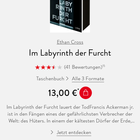
Ethan Cross
Im Labyrinth der Furcht
(
41
Bewertungen
)
15
Alle 3 Formate
Taschenbuch
13,00 €
Im Labyrinth der Furcht lauert der TodFrancis Ackerman jr.
ist in den Fängen eines der gefährlichsten Verbrecher der
Welt: des Hüters. In einem der kältesten Dörfer der Erde,
weit entfernt v on jeder Zivilisation, ist Ackerman seiner
Jetzt entdecken
Nemesis gnadenlos ausgeliefert. In Washington, D. C. jagt