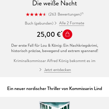
Die weiße Nacht
(
263
Bewertungen
)
15
Alle 2 Formate
Buch (gebunden)
25,00 €
Der erste Fall für Lou & König: Ein Nachkriegskrimi,
historisch präzise, bewegend und extrem spannend!
Kriminalkommissar Alfred König bekommt es im
Hungerwinter 1946/47 mit einer Frauenleiche im Schnee zu
Jetzt entdecken
tun. Die junge Fotografin Lou Faber hat die Tote in den
Ruinen gefunden und trägt mit ihren Fotos unfreiwillig zur
Ermittlung bei. Während Heiligabend näherrückt, lassen Lou
die gefalteten Hände der Toten nicht los. Mit ihrer Intuition
Ein neuer nordischer Thriller von Kommissarin Lind
hilft sie König und ahnt bald, dass hinter seinem Schweigen
ein Geheimnis steckt, das sie verbindet. Der Fund weiterer
Leichen setzt die Ermittler unter Zeitdruck und weist in eine
neue Richtung, zurück in die finstere Vergangenheit.