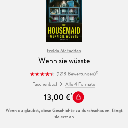
Deutsch in folgender Reihenfolge:
Kaltblütige Lügen
Böse Herzen
Unerbittliche Gier
Freida McFadden
Wenn sie wüsste
(
1218
Bewertungen
)
15
Alle 4 Formate
Taschenbuch
13,00 €
Wenn du glaubst, diese Geschichte zu durchschauen, fängt
sie erst an