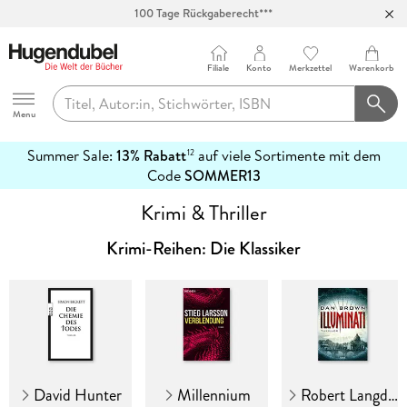
Abholung in über 100 Filialen
Filiale
Konto
Merkzettel
Warenkorb
Hugendubel
Menu
Summer Sale:
13% Rabatt
auf viele Sortimente mit dem
12
mehr
Code
SOMMER13
erfahren
Krimi & Thriller
Krimi-Reihen: Die Klassiker
David Hunter
Millennium
Robert Langdon