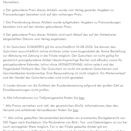
Herstellers.
Der gebundene Preis dieses Artikels wurde vom Verlag gesenkt. Angaben zu
6
Preissenkungen beziehen sich auf den vorherigen Preis.
Die Preisbindung dieses Artikels wurde aufgehoben. Angaben zu Preissenkungen
7
beziehen sich auf den letzten gebundenen Preis.
Der gebundene Preis dieses Artikels wird nach Ablauf des auf der Artikelseite
8
dargestellten Datums vom Verlag angehoben.
Ihr Gutschein SOMMER13 gilt bis einschließlich 10.08.2026. Sie können den
12
Gutschein ausschließlich online einlösen unter www.hugendubel.de. Keine Bestellung
zur Abholung mit Zahlung in der Filiale möglich. Der Gutschein ist nicht gültig für
gesetzlich preisgebundene Artikel (deutschsprachige Bücher und eBooks) sowie für
preisgebundene Kalender, tolino shine (4016621130466), tolino select und das
Hugendubel Hörbuch Abo. Der Gutschein ist nicht mit anderen Gutscheinen und
Geschenkkarten kombinierbar. Eine Barauszahlung ist nicht möglich. Ein Weiterverkauf
und der Handel des Gutscheincodes sind nicht gestattet.
Leider können wir die Echtheit der Kundenbewertung aufgrund der großen Zahl an
15
Einzelbewertungen nicht prüfen.
Alle Informationen zur Tiefpreisgarantie finden Sie
hier
16
Alle Preise verstehen sich inkl. der gesetzlichen MwSt. Informationen über den
*
Versand und anfallende Versandkosten finden Sie
hier
Alle online gekauften Versandartikel beinhalten ein erweitertes Rückgaberecht von
***
100 Tagen nach Kaufdatum. Die Rücknahme von Bild-, Ton- und Datenträgern ist nur bei
noch versiegelter Ware möglich. Für in der Filiale gekaufte Artikel gilt ein
Rückgaberecht von 4 Wochen. Voraussetzung ist die Vorlage des Kassenbons und dass