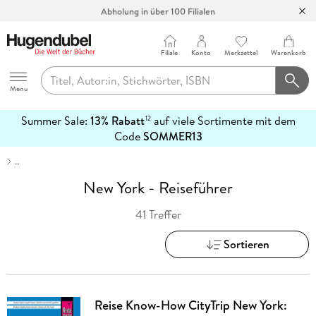
Abholung in über 100 Filialen
Filiale
Konto
Merkzettel
Warenkorb
Hugendubel
Menu
Summer Sale:
13% Rabatt
auf viele Sortimente mit dem
12
mehr
Code
SOMMER13
erfahren
…
New York - Reiseführer
41 Treffer
Sortieren
Reise Know-How CityTrip New York: