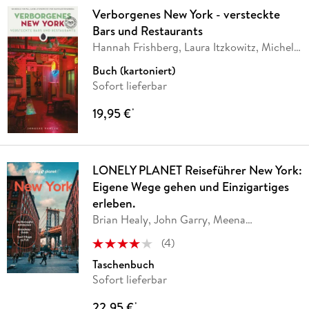
Verborgenes New York - versteckte
Bars und Restaurants
Hannah Frishberg, Laura Itzkowitz, Michelle
Young
Buch (kartoniert)
Sofort lieferbar
19,95 €
*
LONELY PLANET Reiseführer New York:
Eigene Wege gehen und Einzigartiges
erleben.
Brian Healy, John Garry, Meena
Thiruvengadam,
…
(
4
)
Taschenbuch
Sofort lieferbar
22,95 €
*