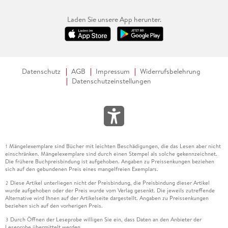
Laden Sie unsere App herunter.
Datenschutz
AGB
Impressum
Widerrufsbelehrung
Datenschutzeinstellungen
Mängelexemplare sind Bücher mit leichten Beschädigungen, die das Lesen aber nicht
1
einschränken. Mängelexemplare sind durch einen Stempel als solche gekennzeichnet.
Die frühere Buchpreisbindung ist aufgehoben. Angaben zu Preissenkungen beziehen
sich auf den gebundenen Preis eines mangelfreien Exemplars.
Diese Artikel unterliegen nicht der Preisbindung, die Preisbindung dieser Artikel
2
wurde aufgehoben oder der Preis wurde vom Verlag gesenkt. Die jeweils zutreffende
Alternative wird Ihnen auf der Artikelseite dargestellt. Angaben zu Preissenkungen
beziehen sich auf den vorherigen Preis.
Durch Öffnen der Leseprobe willigen Sie ein, dass Daten an den Anbieter der
3
Leseprobe übermittelt werden.