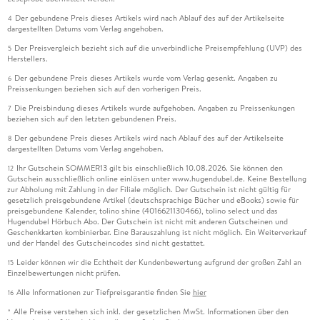
Der gebundene Preis dieses Artikels wird nach Ablauf des auf der Artikelseite
4
dargestellten Datums vom Verlag angehoben.
Der Preisvergleich bezieht sich auf die unverbindliche Preisempfehlung (UVP) des
5
Herstellers.
Der gebundene Preis dieses Artikels wurde vom Verlag gesenkt. Angaben zu
6
Preissenkungen beziehen sich auf den vorherigen Preis.
Die Preisbindung dieses Artikels wurde aufgehoben. Angaben zu Preissenkungen
7
beziehen sich auf den letzten gebundenen Preis.
Der gebundene Preis dieses Artikels wird nach Ablauf des auf der Artikelseite
8
dargestellten Datums vom Verlag angehoben.
Ihr Gutschein SOMMER13 gilt bis einschließlich 10.08.2026. Sie können den
12
Gutschein ausschließlich online einlösen unter www.hugendubel.de. Keine Bestellung
zur Abholung mit Zahlung in der Filiale möglich. Der Gutschein ist nicht gültig für
gesetzlich preisgebundene Artikel (deutschsprachige Bücher und eBooks) sowie für
preisgebundene Kalender, tolino shine (4016621130466), tolino select und das
Hugendubel Hörbuch Abo. Der Gutschein ist nicht mit anderen Gutscheinen und
Geschenkkarten kombinierbar. Eine Barauszahlung ist nicht möglich. Ein Weiterverkauf
und der Handel des Gutscheincodes sind nicht gestattet.
Leider können wir die Echtheit der Kundenbewertung aufgrund der großen Zahl an
15
Einzelbewertungen nicht prüfen.
Alle Informationen zur Tiefpreisgarantie finden Sie
hier
16
Alle Preise verstehen sich inkl. der gesetzlichen MwSt. Informationen über den
*