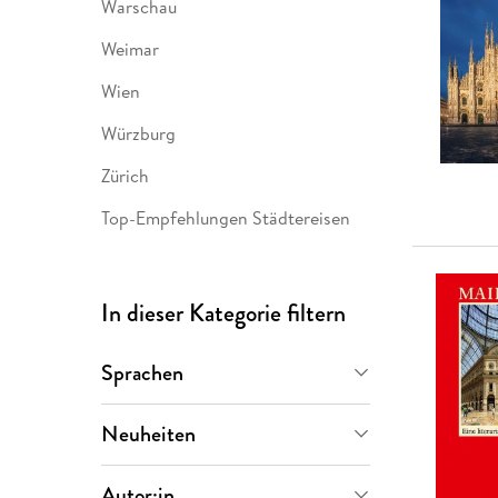
Warschau
Weimar
Wien
Würzburg
Zürich
Top-Empfehlungen Städtereisen
In dieser Kategorie filtern
Sprachen
Deutsch
(
20
)
Neuheiten
Demnächst
(
2
)
Autor:in