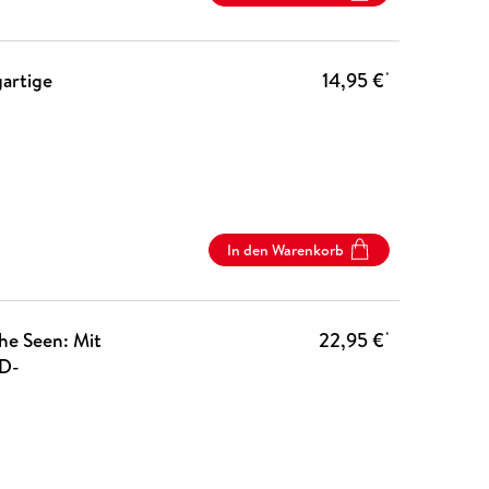
gartige
14,95 €
*
In den Warenkorb
che Seen: Mit
22,95 €
*
-D-