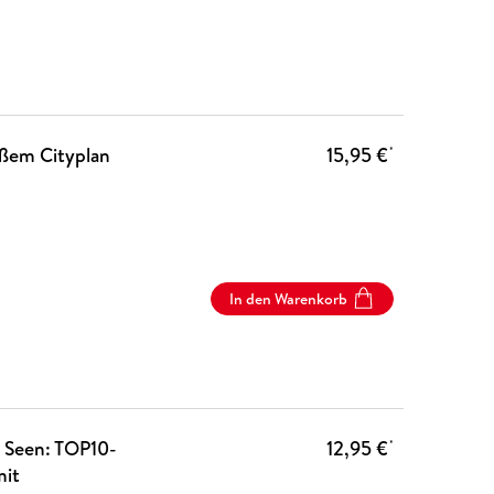
ßem Cityplan
15,95 €
*
In den Warenkorb
e Seen: TOP10-
12,95 €
*
mit