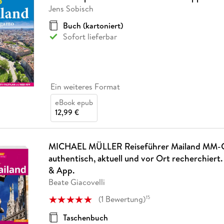
Fremdsprachige Bücher
n Lernhilfen
 Jugendbücher
eiber
Hörbuch Downloads im Bundle
Jens Sobisch
cher
 Vergleich
 Puzzlezubehör
Lernen
New Adult
STABILO
Taschenbücher
hilfen
hriller
Buch (kartoniert)
 Backen
er
lender
Ratgeber
Sofort lieferbar
op
hriller
Romance
Sachbücher
precher:innen
Science Fiction
Ein weiteres Format
Fremdsprachige Bücher
eBook epub
12,99 €
MICHAEL MÜLLER Reiseführer Mailand MM-C
authentisch, aktuell und vor Ort recherchiert. 
& App.
Beate Giacovelli
(
1
Bewertung
)
15
Taschenbuch