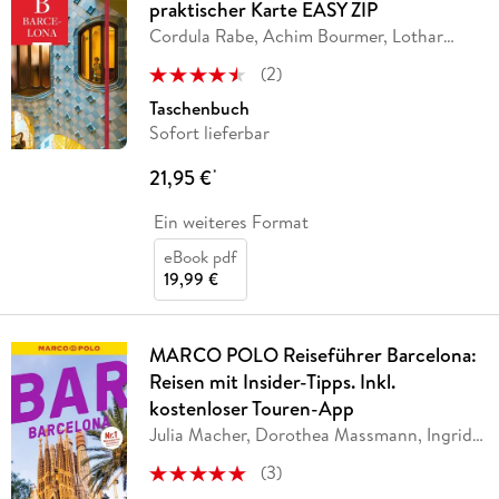
praktischer Karte EASY ZIP
Cordula Rabe, Achim Bourmer, Lothar
Schmidt
(
2
)
Taschenbuch
Sofort lieferbar
21,95 €
*
Ein weiteres Format
eBook pdf
19,99 €
MARCO POLO Reiseführer Barcelona:
Reisen mit Insider-Tipps. Inkl.
kostenloser Touren-App
Julia Macher, Dorothea Massmann, Ingrid
Timmermann
(
3
)