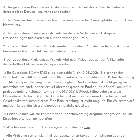
Der gebundene Preis dieses Artikels wird nach Ablauf des auf der Artikelseite
4
dargestellten Datums vom Verlag angehoben.
Der Preisvergleich bezieht sich auf die unverbindliche Preisempfehlung (UVP) des
5
Herstellers.
Der gebundene Preis dieses Artikels wurde vom Verlag gesenkt. Angaben zu
6
Preissenkungen beziehen sich auf den vorherigen Preis.
Die Preisbindung dieses Artikels wurde aufgehoben. Angaben zu Preissenkungen
7
beziehen sich auf den letzten gebundenen Preis.
Der gebundene Preis dieses Artikels wird nach Ablauf des auf der Artikelseite
8
dargestellten Datums vom Verlag angehoben.
Ihr Gutschein SOMMER13 gilt bis einschließlich 10.08.2026. Sie können den
12
Gutschein ausschließlich online einlösen unter www.hugendubel.de. Keine Bestellung
zur Abholung mit Zahlung in der Filiale möglich. Der Gutschein ist nicht gültig für
gesetzlich preisgebundene Artikel (deutschsprachige Bücher und eBooks) sowie für
preisgebundene Kalender, tolino shine (4016621130466), tolino select und das
Hugendubel Hörbuch Abo. Der Gutschein ist nicht mit anderen Gutscheinen und
Geschenkkarten kombinierbar. Eine Barauszahlung ist nicht möglich. Ein Weiterverkauf
und der Handel des Gutscheincodes sind nicht gestattet.
Leider können wir die Echtheit der Kundenbewertung aufgrund der großen Zahl an
15
Einzelbewertungen nicht prüfen.
Alle Informationen zur Tiefpreisgarantie finden Sie
hier
16
Alle Preise verstehen sich inkl. der gesetzlichen MwSt. Informationen über den
*
Versand und anfallende Versandkosten finden Sie
hier