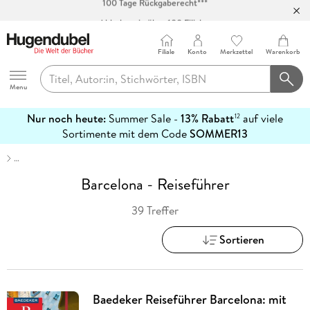
Abholung in über 100 Filialen
Filiale
Konto
Merkzettel
Warenkorb
Hugendubel
Menu
Nur noch heute:
Summer Sale -
13% Rabatt
auf viele
12
mehr
Sortimente mit dem Code
SOMMER13
erfahren
…
Barcelona - Reiseführer
39 Treffer
Sortieren
Baedeker Reiseführer Barcelona: mit