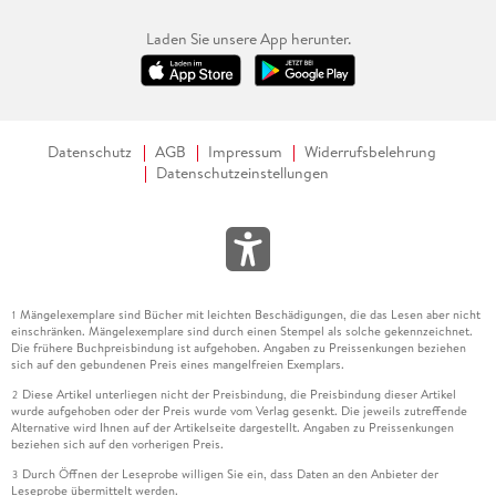
Laden Sie unsere App herunter.
Datenschutz
AGB
Impressum
Widerrufsbelehrung
Datenschutzeinstellungen
Mängelexemplare sind Bücher mit leichten Beschädigungen, die das Lesen aber nicht
1
einschränken. Mängelexemplare sind durch einen Stempel als solche gekennzeichnet.
Die frühere Buchpreisbindung ist aufgehoben. Angaben zu Preissenkungen beziehen
sich auf den gebundenen Preis eines mangelfreien Exemplars.
Diese Artikel unterliegen nicht der Preisbindung, die Preisbindung dieser Artikel
2
wurde aufgehoben oder der Preis wurde vom Verlag gesenkt. Die jeweils zutreffende
Alternative wird Ihnen auf der Artikelseite dargestellt. Angaben zu Preissenkungen
beziehen sich auf den vorherigen Preis.
Durch Öffnen der Leseprobe willigen Sie ein, dass Daten an den Anbieter der
3
Leseprobe übermittelt werden.