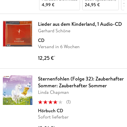
4,99 €
24,95 €
7
Lieder aus dem Kinderland, 1 Audio-CD
Gerhard Schöne
CD
Versand in 6 Wochen
12,25 €
*
Sternenfohlen (Folge 32): Zauberhafter
Sommer: Zauberhafter Sommer
Linda Chapman
(
1
)
Hörbuch CD
Sofort lieferbar