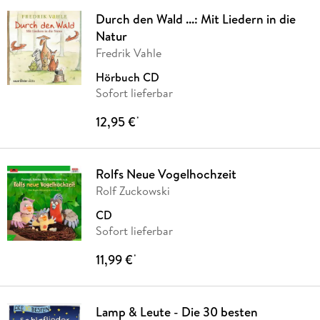
Durch den Wald ...: Mit Liedern in die
Natur
Fredrik Vahle
Hörbuch CD
Sofort lieferbar
12,95 €
*
Rolfs Neue Vogelhochzeit
Rolf Zuckowski
CD
Sofort lieferbar
11,99 €
*
Lamp & Leute - Die 30 besten