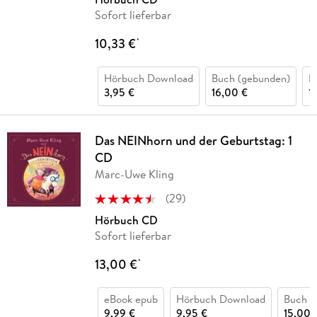
Sofort lieferbar
10,33 €
*
Hörbuch Download
Buch (gebunden)
B
3,95 €
16,00 €
1
Das NEINhorn und der Geburtstag: 1
CD
Marc-Uwe Kling
(
29
)
Hörbuch CD
Sofort lieferbar
13,00 €
*
eBook epub
Hörbuch Download
Buch (
9,99 €
9,95 €
15,00 