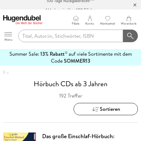
Abholung in über 100 Filialen
Filiale
Konto
Merkzettel
Warenkorb
Hugendubel
Menu
Summer Sale:
13% Rabatt
auf viele Sortimente mit dem
12
mehr
Code
SOMMER13
erfahren
…
Hörbuch CDs ab 3 Jahren
192 Treffer
Sortieren
Das große Einschlaf-Hörbuch: