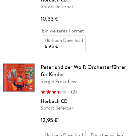
Sofort lieferbar
10,33 €
*
Ein weiteres Format
Hörbuch Download
6,95 €
Peter und der Wolf: Orchesterführer
für Kinder
Sergei Prokofjew
(
2
)
Hörbuch CD
Sofort lieferbar
12,95 €
*
Hörbuch Download
Buch (gebunden)
B