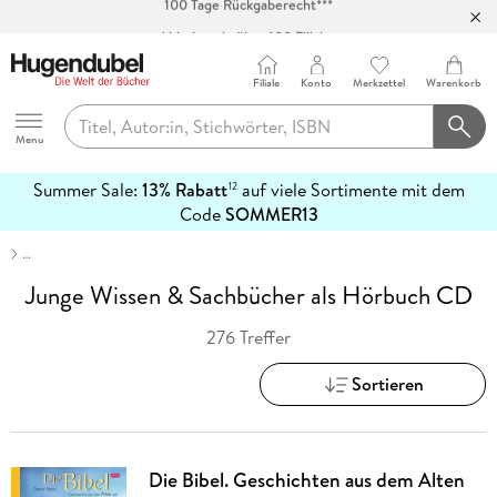
Abholung in über 100 Filialen
Filiale
Konto
Merkzettel
Warenkorb
Hugendubel
Menu
Summer Sale:
13% Rabatt
auf viele Sortimente mit dem
12
mehr
Code
SOMMER13
erfahren
…
Junge Wissen & Sachbücher als Hörbuch CD
276 Treffer
Sortieren
Die Bibel. Geschichten aus dem Alten