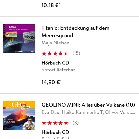
10,18 €
*
Titanic: Entdeckung auf dem
Meeresgrund
Maja Nielsen
(
15
)
Hörbuch CD
Sofort lieferbar
14,90 €
*
GEOLINO MINI: Alles über Vulkane (10)
Eva Dax, Heiko Kammerhoff, Oliver Versch,
Roland
…
(
3
)
Hörbuch CD
Sofort lieferbar