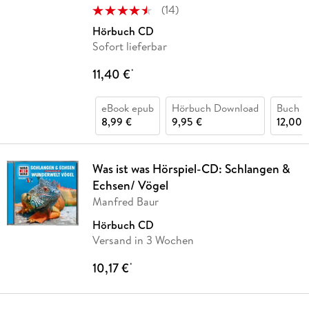
(
14
)
Hörbuch CD
Sofort lieferbar
11,40 €
*
eBook epub
Hörbuch Download
Buch (
8,99 €
9,95 €
12,00 
Was ist was Hörspiel-CD: Schlangen &
Echsen/ Vögel
Manfred Baur
Hörbuch CD
Versand in 3 Wochen
10,17 €
*