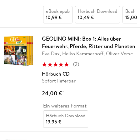
eBook epub
Hörbuch Download
Buch (
10,99 €
10,49 €
15,00 
GEOLINO MINI: Box 1: Alles über
Feuerwehr, Pferde, Ritter und Planeten
Eva Dax, Heiko Kammerhoff, Oliver Versch,
Roland
…
(
2
)
Hörbuch CD
Sofort lieferbar
24,00 €
*
Ein weiteres Format
Hörbuch Download
19,95 €