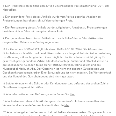
Der Preisvergleich bezieht sich auf die unverbindliche Preisempfehlung (UVP) des
5
Herstellers.
Der gebundene Preis dieses Artikels wurde vom Verlag gesenkt. Angaben zu
6
Preissenkungen beziehen sich auf den vorherigen Preis.
Die Preisbindung dieses Artikels wurde aufgehoben. Angaben zu Preissenkungen
7
beziehen sich auf den letzten gebundenen Preis.
Der gebundene Preis dieses Artikels wird nach Ablauf des auf der Artikelseite
8
dargestellten Datums vom Verlag angehoben.
Ihr Gutschein SOMMER13 gilt bis einschließlich 10.08.2026. Sie können den
12
Gutschein ausschließlich online einlösen unter www.hugendubel.de. Keine Bestellung
zur Abholung mit Zahlung in der Filiale möglich. Der Gutschein ist nicht gültig für
gesetzlich preisgebundene Artikel (deutschsprachige Bücher und eBooks) sowie für
preisgebundene Kalender, tolino shine (4016621130466), tolino select und das
Hugendubel Hörbuch Abo. Der Gutschein ist nicht mit anderen Gutscheinen und
Geschenkkarten kombinierbar. Eine Barauszahlung ist nicht möglich. Ein Weiterverkauf
und der Handel des Gutscheincodes sind nicht gestattet.
Leider können wir die Echtheit der Kundenbewertung aufgrund der großen Zahl an
15
Einzelbewertungen nicht prüfen.
Alle Informationen zur Tiefpreisgarantie finden Sie
hier
16
Alle Preise verstehen sich inkl. der gesetzlichen MwSt. Informationen über den
*
Versand und anfallende Versandkosten finden Sie
hier
Alle online gekauften Versandartikel beinhalten ein erweitertes Rückgaberecht von
***
100 Tagen nach Kaufdatum. Die Rücknahme von Bild-, Ton- und Datenträgern ist nur bei