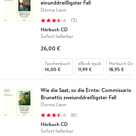
einunddreißigster Fall
Donna Leon
(
5
)
Hörbuch CD
Sofort lieferbar
26,00 €
*
Taschenbuch
eBook epub
Hörbuch Dow
14,00 €
11,99 €
18,95 €
Wie die Saat, so die Ernte: Commissario
Brunettis zweiunddreißigster Fall
Donna Leon
(
6
)
Hörbuch CD
Sofort lieferbar