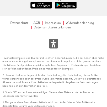
Datenschutz
AGB
Impressum
Widerrufsbelehrung
Datenschutzeinstellungen
Mängelexemplare sind Bücher mit leichten Beschädigungen, die das Lesen aber nicht
1
einschränken. Mängelexemplare sind durch einen Stempel als solche gekennzeichnet.
Die frühere Buchpreisbindung ist aufgehoben. Angaben zu Preissenkungen beziehen
sich auf den gebundenen Preis eines mangelfreien Exemplars.
Diese Artikel unterliegen nicht der Preisbindung, die Preisbindung dieser Artikel
2
wurde aufgehoben oder der Preis wurde vom Verlag gesenkt. Die jeweils zutreffende
Alternative wird Ihnen auf der Artikelseite dargestellt. Angaben zu Preissenkungen
beziehen sich auf den vorherigen Preis.
Durch Öffnen der Leseprobe willigen Sie ein, dass Daten an den Anbieter der
3
Leseprobe übermittelt werden.
Der gebundene Preis dieses Artikels wird nach Ablauf des auf der Artikelseite
4
dargestellten Datums vom Verlag angehoben.