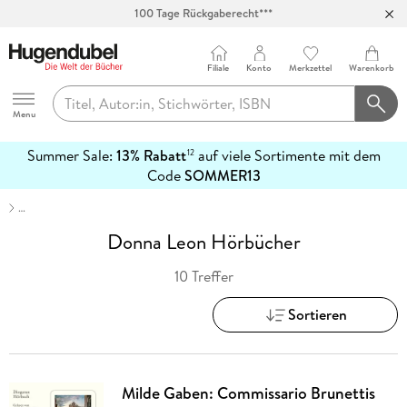
100 Tage Rückgaberecht***
Abholung in über 100 Filialen
Filiale
Konto
Merkzettel
Warenkorb
Hugendubel
Menu
Summer Sale:
13% Rabatt
auf viele Sortimente mit dem
12
mehr
Code
SOMMER13
erfahren
…
Donna Leon Hörbücher
10 Treffer
Sortieren
Milde Gaben: Commissario Brunettis