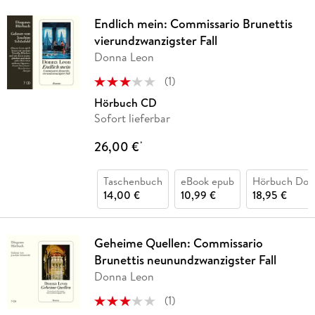
Endlich mein: Commissario Brunettis
vierundzwanzigster Fall
Donna Leon
(
1
)
Hörbuch CD
Sofort lieferbar
26,00 €
*
Taschenbuch
eBook epub
Hörbuch Dow
14,00 €
10,99 €
18,95 €
Geheime Quellen: Commissario
Brunettis neunundzwanzigster Fall
Donna Leon
(
1
)