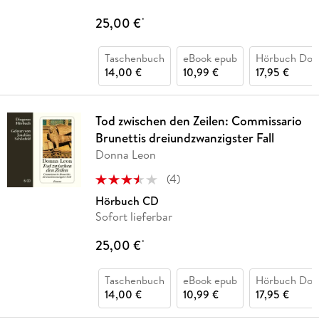
25,00 €
*
Taschenbuch
eBook epub
Hörbuch Dow
14,00 €
10,99 €
17,95 €
Tod zwischen den Zeilen: Commissario
Brunettis dreiundzwanzigster Fall
Donna Leon
(
4
)
Hörbuch CD
Sofort lieferbar
25,00 €
*
Taschenbuch
eBook epub
Hörbuch Dow
14,00 €
10,99 €
17,95 €