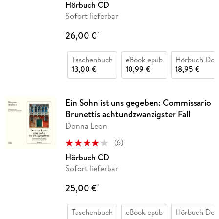
Hörbuch CD
Sofort lieferbar
26,00 €
*
Taschenbuch
eBook epub
Hörbuch Dow
13,00 €
10,99 €
18,95 €
Ein Sohn ist uns gegeben: Commissario
Brunettis achtundzwanzigster Fall
Donna Leon
(
6
)
Hörbuch CD
Sofort lieferbar
25,00 €
*
Taschenbuch
eBook epub
Hörbuch Dow