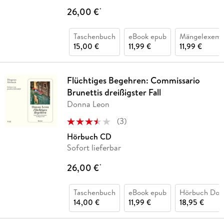
26,00 €
*
Taschenbuch
eBook epub
Mängelexemp
15,00 €
11,99 €
11,99 €
Flüchtiges Begehren: Commissario
Brunettis dreißigster Fall
Donna Leon
(
3
)
Hörbuch CD
Sofort lieferbar
26,00 €
*
Taschenbuch
eBook epub
Hörbuch Dow
14,00 €
11,99 €
18,95 €