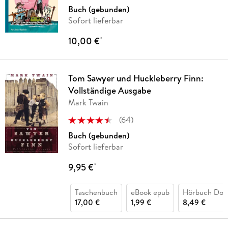
Buch (gebunden)
Sofort lieferbar
10,00 €
*
Tom Sawyer und Huckleberry Finn:
Vollständige Ausgabe
Mark Twain
(
64
)
Buch (gebunden)
Sofort lieferbar
9,95 €
*
Taschenbuch
eBook epub
Hörbuch Dow
17,00 €
1,99 €
8,49 €