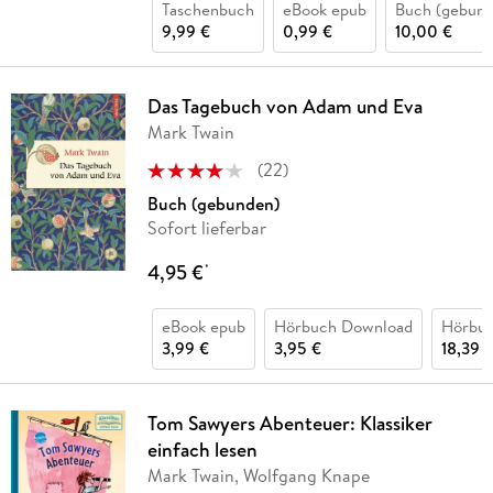
Taschenbuch
eBook epub
Buch (gebund
9,99 €
0,99 €
10,00 €
Das Tagebuch von Adam und Eva
Mark Twain
(
22
)
Buch (gebunden)
Sofort lieferbar
4,95 €
*
eBook epub
Hörbuch Download
Hörbu
3,99 €
3,95 €
18,39 
Tom Sawyers Abenteuer: Klassiker
einfach lesen
Mark Twain, Wolfgang Knape