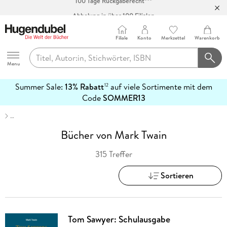
Abholung in über 100 Filialen
Filiale
Konto
Merkzettel
Warenkorb
Hugendubel
Menu
Summer Sale:
13% Rabatt
auf viele Sortimente mit dem
12
mehr
Code
SOMMER13
erfahren
…
Bücher von Mark Twain
315 Treffer
Sortieren
Tom Sawyer: Schulausgabe