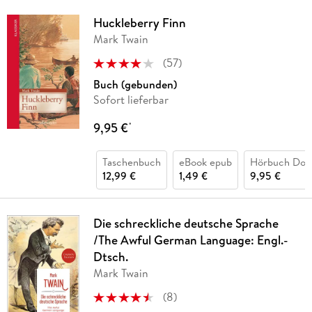
Huckleberry Finn
Mark Twain
(
57
)
Buch (gebunden)
Sofort lieferbar
9,95 €
*
Taschenbuch
eBook epub
Hörbuch Dow
12,99 €
1,49 €
9,95 €
Die schreckliche deutsche Sprache
/The Awful German Language: Engl.-
Dtsch.
Mark Twain
(
8
)