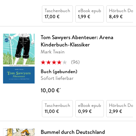
Taschenbuch
eBook epub
Hörbuch Dow
17,00 €
1,99 €
8,49 €
Tom Sawyers Abenteuer: Arena
Kinderbuch-Klassiker
Mark Twain
(
96
)
Buch (gebunden)
Sofort lieferbar
10,00 €
*
Taschenbuch
eBook epub
Hörbuch Dow
11,00 €
0,99 €
2,99 €
Bummel durch Deutschland