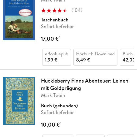
(
104
)
Taschenbuch
Sofort lieferbar
17,00 €
*
eBook epub
Hörbuch Download
Buch (
1,99 €
8,49 €
42,00 
Huckleberry Finns Abenteuer: Leinen
mit Goldprägung
Mark Twain
Buch (gebunden)
Sofort lieferbar
10,00 €
*