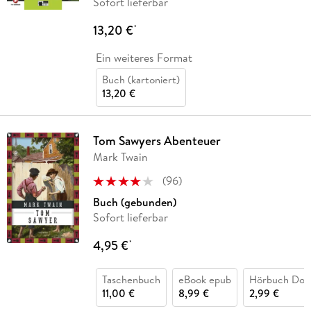
Sofort lieferbar
13,20 €
*
Ein weiteres Format
Buch (kartoniert)
13,20 €
Tom Sawyers Abenteuer
Mark Twain
(
96
)
Buch (gebunden)
Sofort lieferbar
4,95 €
*
Taschenbuch
eBook epub
Hörbuch Dow
11,00 €
8,99 €
2,99 €