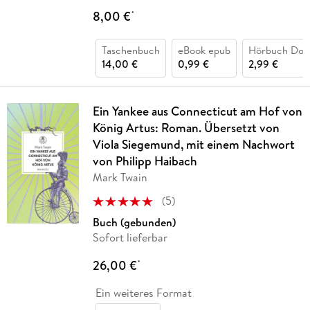
8,00 €
*
Taschenbuch
eBook epub
Hörbuch Dow
14,00 €
0,99 €
2,99 €
Ein Yankee aus Connecticut am Hof von
König Artus: Roman. Übersetzt von
Viola Siegemund, mit einem Nachwort
von Philipp Haibach
Mark Twain
(
5
)
Buch (gebunden)
Sofort lieferbar
26,00 €
*
Ein weiteres Format