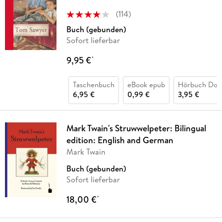
(
114
)
Buch (gebunden)
Sofort lieferbar
9,95 €
*
Taschenbuch
eBook epub
Hörbuch Dow
6,95 €
0,99 €
3,95 €
Mark Twain's Struwwelpeter: Bilingual
edition: English and German
Mark Twain
Buch (gebunden)
Sofort lieferbar
18,00 €
*