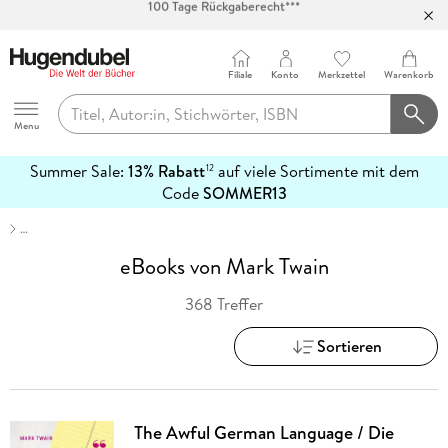
Abholung in über 100 Filialen
Filiale
Konto
Merkzettel
Warenkorb
Hugendubel
Menu
Summer Sale:
13% Rabatt
auf viele Sortimente mit dem
12
mehr
Code
SOMMER13
erfahren
…
eBooks von Mark Twain
368 Treffer
Sortieren
The Awful German Language / Die