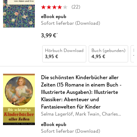
(
22
)
eBook epub
Sofort lieferbar (Download)
3,99 €
*
Hörbuch Download
Buch (gebunden)
H
3,95 €
4,95 €
1
Die schönsten Kinderbücher aller
Zeiten (15 Romane in einem Buch -
Illustrierte Ausgaben): Illustrierte
Klassiker: Abenteuer und
Fantasiewelten für Kinder
Selma Lagerlöf, Mark Twain, Charles
Dickens,
…
eBook epub
Sofort lieferbar (Download)