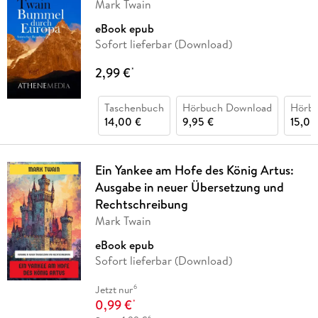
Mark Twain
eBook epub
Sofort lieferbar (Download)
2,99 €
*
Taschenbuch
Hörbuch Download
Hörb
14,00 €
9,95 €
15,00
Ein Yankee am Hofe des König Artus:
Ausgabe in neuer Übersetzung und
Rechtschreibung
Mark Twain
eBook epub
Sofort lieferbar (Download)
6
Jetzt nur
0,99 €
*
6