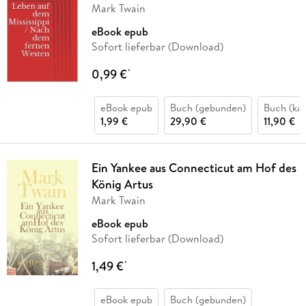
Mark Twain
eBook epub
Sofort lieferbar (Download)
0,99 €
*
eBook epub
Buch (gebunden)
Buch (kar
1,99 €
29,90 €
11,90 €
Ein Yankee aus Connecticut am Hof des
König Artus
Mark Twain
eBook epub
Sofort lieferbar (Download)
1,49 €
*
eBook epub
Buch (gebunden)