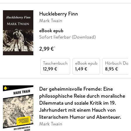
Huckleberry Finn
Mark Twain
eBook epub
Sofort lieferbar (Download)
2,99 €
*
Taschenbuch
eBook epub
Hörbuch Dow
12,99 €
1,49 €
8,95 €
Der geheimnisvolle Fremde: Eine
philosophische Reise durch moralische
Dilemmata und soziale Kritik im 19.
Jahrhundert mit einem Hauch von
literarischem Humor und Abenteuer.
Mark Twain