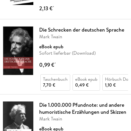
2,13 €
*
Die Schrecken der deutschen Sprache
Mark Twain
eBook epub
Sofort lieferbar (Download)
0,99 €
*
Taschenbuch
eBook epub
Hörbuch Dow
7,70 €
0,49 €
1,10 €
Die 1.000.000 Pfundnote: und andere
humoristische Erzählungen und Skizzen
Mark Twain
eBook epub