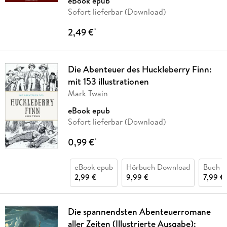
eBook epub
Sofort lieferbar (Download)
2,49 €
*
Die Abenteuer des Huckleberry Finn:
mit 153 illustrationen
Mark Twain
eBook epub
Sofort lieferbar (Download)
0,99 €
*
eBook epub
Hörbuch Download
Buch (k
2,99 €
9,99 €
7,99 €
Die spannendsten Abenteuerromane
aller Zeiten (Illustrierte Ausgabe):