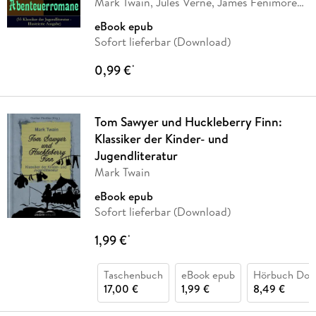
Mark Twain, Jules Verne, James Fenimore
Cooper,
…
eBook epub
Sofort lieferbar (Download)
0,99 €
*
Tom Sawyer und Huckleberry Finn:
Klassiker der Kinder- und
Jugendliteratur
Mark Twain
eBook epub
Sofort lieferbar (Download)
1,99 €
*
Taschenbuch
eBook epub
Hörbuch Dow
17,00 €
1,99 €
8,49 €