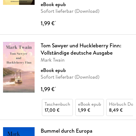
Cooper,
…
eBook epub
Sofort lieferbar (Download)
1,99 €
*
Tom Sawyer und Huckleberry Finn:
Vollständige deutsche Ausgabe
Mark Twain
eBook epub
Sofort lieferbar (Download)
1,99 €
*
Taschenbuch
eBook epub
Hörbuch Dow
17,00 €
1,99 €
8,49 €
Bummel durch Europa