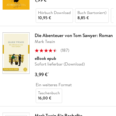
Hörbuch Download
Buch (kartoniert)
H
10,95 €
8,85 €
1
Die Abenteuer von Tom Sawyer: Roman
Mark Twain
(
187
)
eBook epub
Sofort lieferbar (Download)
3,99 €
*
Ein weiteres Format
Taschenbuch
16,00 €
Mark Twain für Boshafte