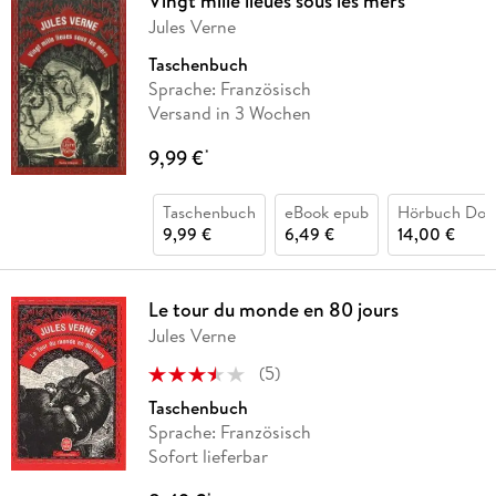
Vingt mille lieues sous les mers
Jules Verne
Taschenbuch
Sprache: Französisch
Versand in 3 Wochen
9,99 €
*
Taschenbuch
eBook epub
Hörbuch Dow
9,99 €
6,49 €
14,00 €
Le tour du monde en 80 jours
Jules Verne
(
5
)
Taschenbuch
Sprache: Französisch
Sofort lieferbar