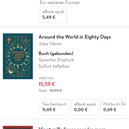
Ein weiteres Format
eBook epub
5,49 €
Around the World in Eighty Days
Jules Verne
Buch (gebunden)
Sprache: Englisch
Sofort lieferbar
Jetzt nur
15,59 €
*
Statt
18,99 €
Taschenbuch
eBook epub
Hörbuch Dow
11,49 €
0,00 €
0,69 €