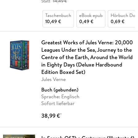
Statt
14,49 €
Taschenbuch
eBook epub
Hörbuch Dow
10,49 €
0,49 €
0,69 €
Greatest Works of Jules Verne: 20,000
Leagues Under the Sea, Journey to the
Centre of the Earth, Around the World
in Eighty Days (Deluxe Hardbound
Edition Boxed Set)
Jules Verne
Buch (gebunden)
Sprache: Englisch
Sofort lieferbar
38,99 €
*