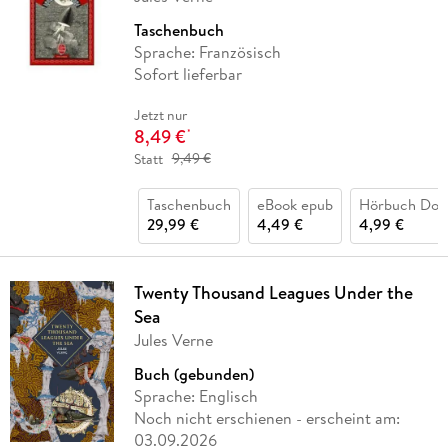
Taschenbuch
Sprache: Französisch
Sofort lieferbar
Jetzt nur
8,49 €
*
Statt
9,49 €
Taschenbuch
eBook epub
Hörbuch Dow
29,99 €
4,49 €
4,99 €
Twenty Thousand Leagues Under the
Sea
Jules Verne
Buch (gebunden)
Sprache: Englisch
Noch nicht erschienen
- erscheint am:
03.09.2026