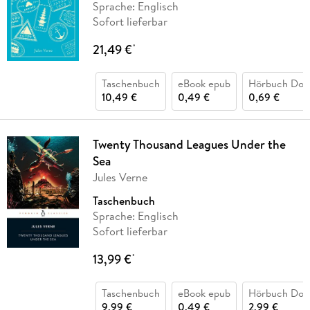
Sprache: Englisch
Sofort lieferbar
21,49 €
*
Taschenbuch
eBook epub
Hörbuch Dow
10,49 €
0,49 €
0,69 €
Twenty Thousand Leagues Under the
Sea
Jules Verne
Taschenbuch
Sprache: Englisch
Sofort lieferbar
13,99 €
*
Taschenbuch
eBook epub
Hörbuch Dow
9,99 €
0,49 €
2,99 €