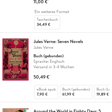
11,00 €
*
Ein weiteres Format
Taschenbuch
34,49 €
Jules Verne: Seven Novels
Jules Verne
Buch (gebunden)
Sprache: Englisch
Versand in 3-4 Wochen
50,49 €
*
eBook epub
Buch (gebunden)
Buch (Le
7,90 €
61,99 €
19,89 €
Around the World in Eighty Days: 5.