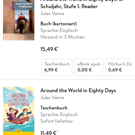
Schuljahr, Stufe 1. Reader
Jules Verne
Buch (kartoniert)
Sprache: Englisch
Versand in 3 Wochen
15,49 €
*
Taschenbuch
eBook epub
Hörbuch Dow
6,99 €
0,00 €
0,69 €
Around the World in Eighty Days
Jules Verne
Taschenbuch
Sprache: Englisch
Sofort lieferbar
11,49 €
*