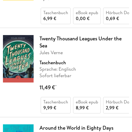
Taschenbuch
eBook epub
Hörbuch Dow
6,99 €
0,00 €
0,69 €
Twenty Thousand Leagues Under the
Sea
Jules Verne
Taschenbuch
Sprache: Englisch
Sofort lieferbar
11,49 €
*
Taschenbuch
eBook epub
Hörbuch Dow
9,99 €
8,99 €
2,99 €
Around the World in Eighty Days