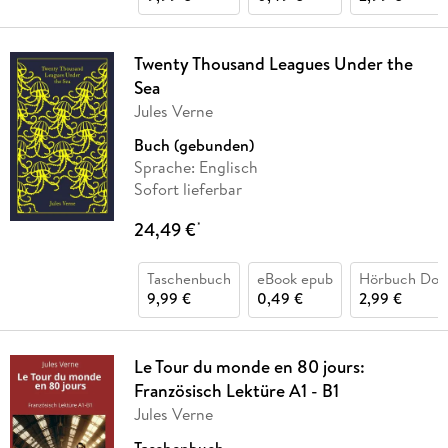
Twenty Thousand Leagues Under the
Sea
Jules Verne
Buch (gebunden)
Sprache: Englisch
Sofort lieferbar
24,49 €
*
Taschenbuch
eBook epub
Hörbuch Dow
9,99 €
0,49 €
2,99 €
Le Tour du monde en 80 jours:
Französisch Lektüre A1 - B1
Jules Verne