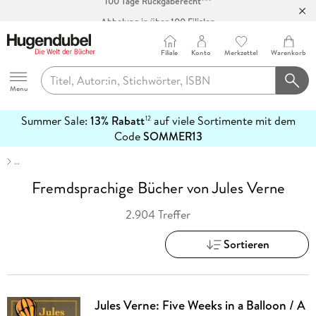
Abholung in über 100 Filialen
Filiale
Konto
Merkzettel
Warenkorb
Hugendubel
Menu
Summer Sale:
13% Rabatt
auf viele Sortimente mit dem
12
mehr
Code
SOMMER13
erfahren
…
Fremdsprachige Bücher von Jules Verne
2.904 Treffer
Sortieren
Jules Verne: Five Weeks in a Balloon / A