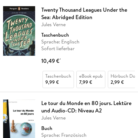
Twenty Thousand Leagues Under the
Sea: Abridged Edition
Jules Verne
Taschenbuch
Sprache: Englisch
Sofort lieferbar
10,49 €
*
Taschenbuch
eBook epub
Hörbuch Dow
9,99 €
7,99 €
2,99 €
Le tour du Monde en 80 jours. Lektüre
und Audio-CD: Niveau A2
Jules Verne
Buch
Sprache: Französisch