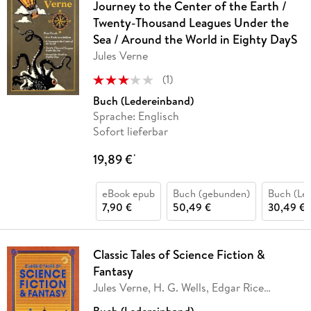
Journey to the Center of the Earth /
Twenty-Thousand Leagues Under the
Sea / Around the World in Eighty DayS
Jules Verne
(
1
)
Buch (Ledereinband)
Sprache: Englisch
Sofort lieferbar
19,89 €
*
eBook epub
Buch (gebunden)
Buch (Le
7,90 €
50,49 €
30,49 €
Classic Tales of Science Fiction &
Fantasy
Jules Verne, H. G. Wells, Edgar Rice
Burroughs