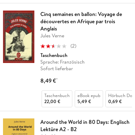
Cinq semaines en ballon: Voyage de
découvertes en Afrique par trois
Anglais
Jules Verne
(
2
)
Taschenbuch
Sprache: Französisch
Sofort lieferbar
8,49 €
*
Taschenbuch
eBook epub
Hörbuch Dow
22,00 €
5,49 €
0,69 €
Around the World in 80 Days: Englisch
Lektüre A2 - B2