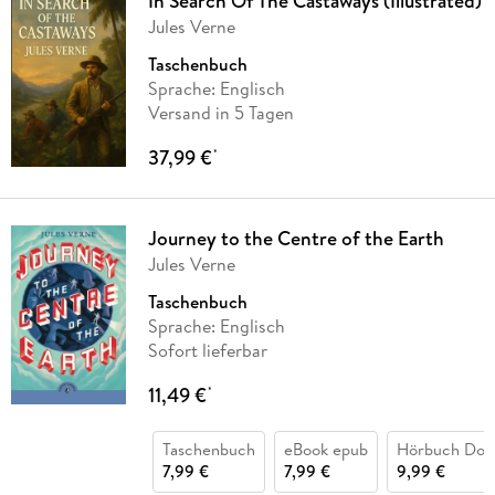
In Search Of The Castaways (Illustrated)
Jules Verne
Taschenbuch
Sprache: Englisch
Versand in 5 Tagen
37,99 €
*
Journey to the Centre of the Earth
Jules Verne
Taschenbuch
Sprache: Englisch
Sofort lieferbar
11,49 €
*
Taschenbuch
eBook epub
Hörbuch Dow
7,99 €
7,99 €
9,99 €