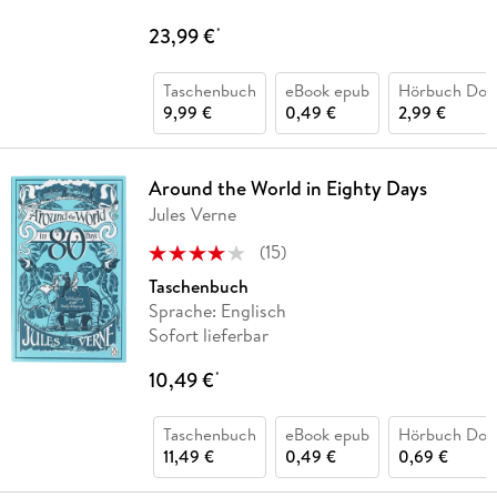
23,99 €
*
Taschenbuch
eBook epub
Hörbuch Dow
9,99 €
0,49 €
2,99 €
Around the World in Eighty Days
Jules Verne
(
15
)
Taschenbuch
Sprache: Englisch
Sofort lieferbar
10,49 €
*
Taschenbuch
eBook epub
Hörbuch Dow
11,49 €
0,49 €
0,69 €