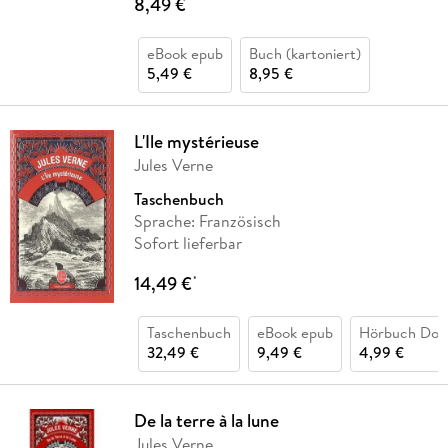
8,49 €
*
eBook epub
Buch (kartoniert)
5,49 €
8,95 €
L'Ile mystérieuse
Jules Verne
Taschenbuch
Sprache: Französisch
Sofort lieferbar
14,49 €
*
Taschenbuch
eBook epub
Hörbuch Dow
32,49 €
9,49 €
4,99 €
De la terre à la lune
Jules Verne