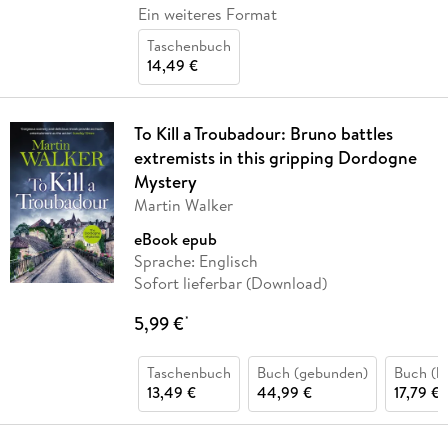
Ein weiteres Format
Taschenbuch
14,49 €
To Kill a Troubadour: Bruno battles
extremists in this gripping Dordogne
Mystery
Martin Walker
eBook epub
Sprache: Englisch
Sofort lieferbar (Download)
5,99 €
*
Taschenbuch
Buch (gebunden)
Buch (ka
13,49 €
44,99 €
17,79 €