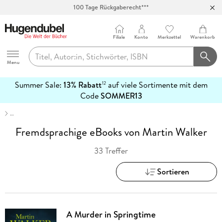
Abholung in über 100 Filialen
Filiale
Konto
Merkzettel
Warenkorb
Hugendubel
Menu
Summer Sale:
13% Rabatt
auf viele Sortimente mit dem
12
mehr
Code
SOMMER13
erfahren
…
Fremdsprachige eBooks von Martin Walker
33 Treffer
Sortieren
A Murder in Springtime