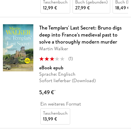
Taschenbuch
Buch (gebunden)
Buch (ka
12,99 €
27,99 €
18,49 €
The Templars' Last Secret: Bruno digs
deep into France's medieval past to
solve a thoroughly modern murder
Martin Walker
(
1
)
eBook epub
Sprache: Englisch
Sofort lieferbar (Download)
5,49 €
*
Ein weiteres Format
Taschenbuch
13,99 €