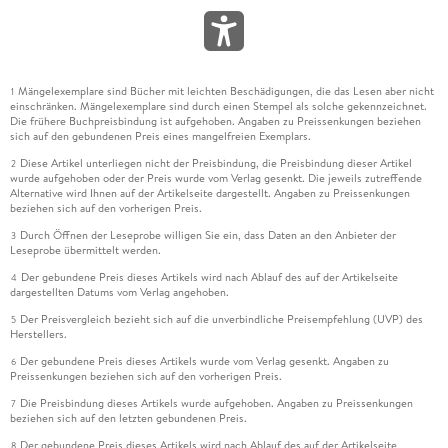
Mängelexemplare sind Bücher mit leichten Beschädigungen, die das Lesen aber nicht
1
einschränken. Mängelexemplare sind durch einen Stempel als solche gekennzeichnet.
Die frühere Buchpreisbindung ist aufgehoben. Angaben zu Preissenkungen beziehen
sich auf den gebundenen Preis eines mangelfreien Exemplars.
Diese Artikel unterliegen nicht der Preisbindung, die Preisbindung dieser Artikel
2
wurde aufgehoben oder der Preis wurde vom Verlag gesenkt. Die jeweils zutreffende
Alternative wird Ihnen auf der Artikelseite dargestellt. Angaben zu Preissenkungen
beziehen sich auf den vorherigen Preis.
Durch Öffnen der Leseprobe willigen Sie ein, dass Daten an den Anbieter der
3
Leseprobe übermittelt werden.
Der gebundene Preis dieses Artikels wird nach Ablauf des auf der Artikelseite
4
dargestellten Datums vom Verlag angehoben.
Der Preisvergleich bezieht sich auf die unverbindliche Preisempfehlung (UVP) des
5
Herstellers.
Der gebundene Preis dieses Artikels wurde vom Verlag gesenkt. Angaben zu
6
Preissenkungen beziehen sich auf den vorherigen Preis.
Die Preisbindung dieses Artikels wurde aufgehoben. Angaben zu Preissenkungen
7
beziehen sich auf den letzten gebundenen Preis.
Der gebundene Preis dieses Artikels wird nach Ablauf des auf der Artikelseite
8