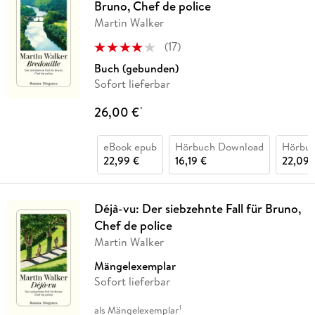
Bruno, Chef de police
Martin Walker
(
17
)
Buch (gebunden)
Sofort lieferbar
26,00 €
*
eBook epub
Hörbuch Download
Hörbu
22,99 €
16,19 €
22,09 
Déjà-vu: Der siebzehnte Fall für Bruno,
Chef de police
Martin Walker
Mängelexemplar
Sofort lieferbar
1
als Mängelexemplar