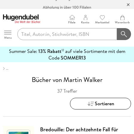
Abholung in über 100 Filialen
Filiale
Konto
Merkzettel
Warenkorb
Hugendubel
Menu
Summer Sale:
13% Rabatt
auf viele Sortimente mit dem
12
mehr
Code
SOMMER13
erfahren
…
Bücher von Martin Walker
37 Treffer
Sortieren
Bredouille: Der achtzehnte Fall für