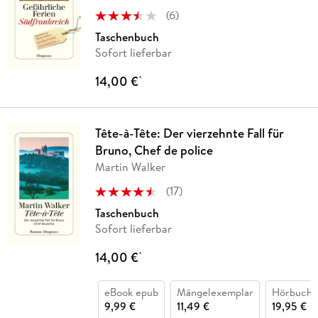
Claude Izzo
(
6
)
Taschenbuch
Sofort lieferbar
14,00 €
*
Tête-à-Tête: Der vierzehnte Fall für
Bruno, Chef de police
Martin Walker
(
17
)
Taschenbuch
Sofort lieferbar
14,00 €
*
eBook epub
Mängelexemplar
Hörbuch 
9,99 €
11,49 €
19,95 €