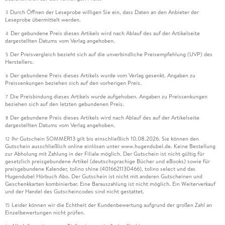
Durch Öffnen der Leseprobe willigen Sie ein, dass Daten an den Anbieter der
3
Leseprobe übermittelt werden.
Der gebundene Preis dieses Artikels wird nach Ablauf des auf der Artikelseite
4
dargestellten Datums vom Verlag angehoben.
Der Preisvergleich bezieht sich auf die unverbindliche Preisempfehlung (UVP) des
5
Herstellers.
Der gebundene Preis dieses Artikels wurde vom Verlag gesenkt. Angaben zu
6
Preissenkungen beziehen sich auf den vorherigen Preis.
Die Preisbindung dieses Artikels wurde aufgehoben. Angaben zu Preissenkungen
7
beziehen sich auf den letzten gebundenen Preis.
Der gebundene Preis dieses Artikels wird nach Ablauf des auf der Artikelseite
8
dargestellten Datums vom Verlag angehoben.
Ihr Gutschein SOMMER13 gilt bis einschließlich 10.08.2026. Sie können den
12
Gutschein ausschließlich online einlösen unter www.hugendubel.de. Keine Bestellung
zur Abholung mit Zahlung in der Filiale möglich. Der Gutschein ist nicht gültig für
gesetzlich preisgebundene Artikel (deutschsprachige Bücher und eBooks) sowie für
preisgebundene Kalender, tolino shine (4016621130466), tolino select und das
Hugendubel Hörbuch Abo. Der Gutschein ist nicht mit anderen Gutscheinen und
Geschenkkarten kombinierbar. Eine Barauszahlung ist nicht möglich. Ein Weiterverkauf
und der Handel des Gutscheincodes sind nicht gestattet.
Leider können wir die Echtheit der Kundenbewertung aufgrund der großen Zahl an
15
Einzelbewertungen nicht prüfen.