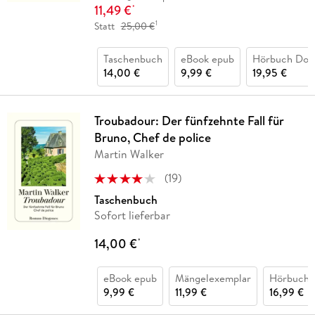
11,49 €
*
1
Statt
25,00 €
Taschenbuch
eBook epub
Hörbuch Dow
14,00 €
9,99 €
19,95 €
Troubadour: Der fünfzehnte Fall für
Bruno, Chef de police
Martin Walker
(
19
)
Taschenbuch
Sofort lieferbar
14,00 €
*
eBook epub
Mängelexemplar
Hörbuch 
9,99 €
11,99 €
16,99 €