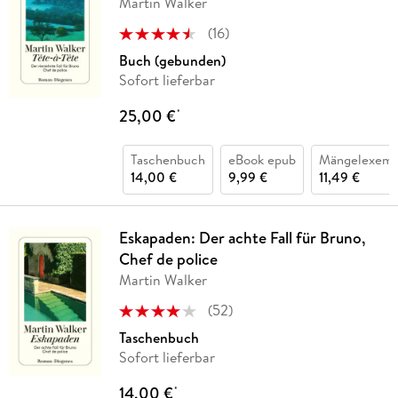
Martin Walker
(
16
)
Buch (gebunden)
Sofort lieferbar
25,00 €
*
Taschenbuch
eBook epub
Mängelexemp
14,00 €
9,99 €
11,49 €
Eskapaden: Der achte Fall für Bruno,
Chef de police
Martin Walker
(
52
)
Taschenbuch
Sofort lieferbar
14,00 €
*