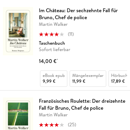
Im Château: Der sechzehnte Fall für
Bruno, Chef de police
Martin Walker
(
11
)
Taschenbuch
Sofort lieferbar
14,00 €
*
eBook epub
Mängelexemplar
Hörbuch 
9,99 €
11,99 €
17,89 €
Französisches Roulette: Der dreizehnte
Fall für Bruno, Chef de police
Martin Walker
(
25
)