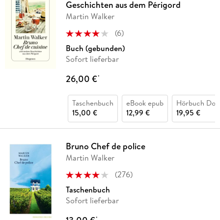
Geschichten aus dem Périgord
Martin Walker
(
6
)
Buch (gebunden)
Sofort lieferbar
26,00 €
*
Taschenbuch
eBook epub
Hörbuch Dow
15,00 €
12,99 €
19,95 €
Bruno Chef de police
Martin Walker
(
276
)
Taschenbuch
Sofort lieferbar
*