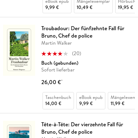
eBook epub
Mängelexemplar
Hörbuch 
9,99 €
10,49 €
19,95 €
Troubadour: Der fünfzehnte Fall für
Bruno, Chef de police
Martin Walker
(
20
)
Buch (gebunden)
Sofort lieferbar
26,00 €
*
Taschenbuch
eBook epub
Mängelexemp
14,00 €
9,99 €
11,99 €
Tête-à-Tête: Der vierzehnte Fall für
Bruno, Chef de police