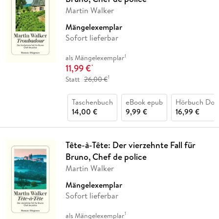
Martin Walker
Mängelexemplar
Sofort lieferbar
1
als Mängelexemplar
11,99 €
*
1
Statt
26,00 €
Taschenbuch
eBook epub
Hörbuch Dow
14,00 €
9,99 €
16,99 €
Tête-à-Tête: Der vierzehnte Fall für
Bruno, Chef de police
Martin Walker
Mängelexemplar
Sofort lieferbar
1
als Mängelexemplar