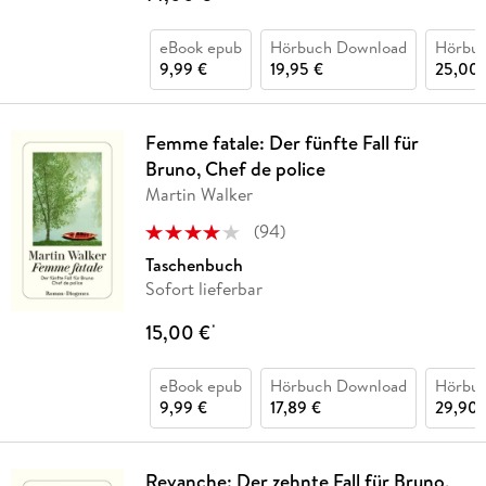
eBook epub
Hörbuch Download
Hörbu
9,99 €
19,95 €
25,00 
Femme fatale: Der fünfte Fall für
Bruno, Chef de police
Martin Walker
(
94
)
Taschenbuch
Sofort lieferbar
15,00 €
*
eBook epub
Hörbuch Download
Hörbu
9,99 €
17,89 €
29,90 
Revanche: Der zehnte Fall für Bruno,