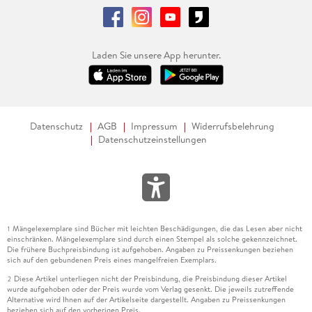
Laden Sie unsere App herunter.
Datenschutz
AGB
Impressum
Widerrufsbelehrung
Datenschutzeinstellungen
Mängelexemplare sind Bücher mit leichten Beschädigungen, die das Lesen aber nicht
1
einschränken. Mängelexemplare sind durch einen Stempel als solche gekennzeichnet.
Die frühere Buchpreisbindung ist aufgehoben. Angaben zu Preissenkungen beziehen
sich auf den gebundenen Preis eines mangelfreien Exemplars.
Diese Artikel unterliegen nicht der Preisbindung, die Preisbindung dieser Artikel
2
wurde aufgehoben oder der Preis wurde vom Verlag gesenkt. Die jeweils zutreffende
Alternative wird Ihnen auf der Artikelseite dargestellt. Angaben zu Preissenkungen
beziehen sich auf den vorherigen Preis.