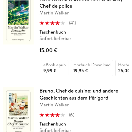
Chef de police
Martin Walker
(
41
)
Taschenbuch
Sofort lieferbar
15,00 €
*
eBook epub
Hörbuch Download
Hörbu
9,99 €
19,95 €
26,00 
Bruno, Chef de cuisine: und andere
Geschichten aus dem Périgord
Martin Walker
(
6
)
Taschenbuch
Sofort lieferbar