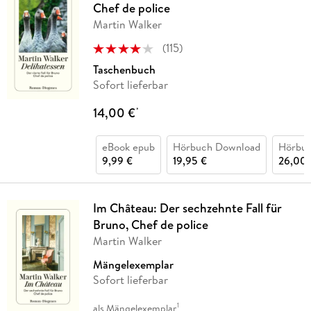
Chef de police
Martin Walker
(
115
)
Taschenbuch
Sofort lieferbar
14,00 €
*
eBook epub
Hörbuch Download
Hörbu
9,99 €
19,95 €
26,00 
Im Château: Der sechzehnte Fall für
Bruno, Chef de police
Martin Walker
Mängelexemplar
Sofort lieferbar
1
als Mängelexemplar