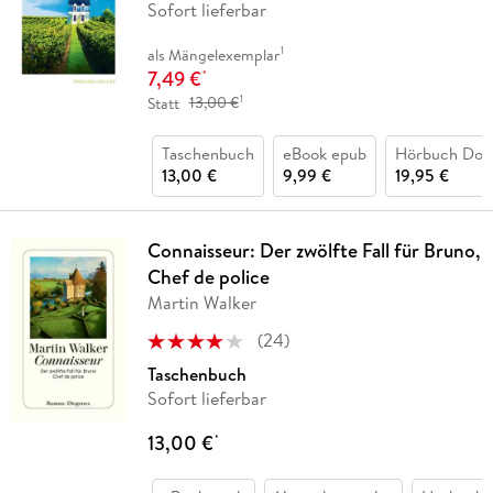
Sofort lieferbar
1
als Mängelexemplar
7,49 €
*
1
Statt
13,00 €
Taschenbuch
eBook epub
Hörbuch Dow
13,00 €
9,99 €
19,95 €
Connaisseur: Der zwölfte Fall für Bruno,
Chef de police
Martin Walker
(
24
)
Taschenbuch
Sofort lieferbar
13,00 €
*