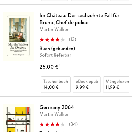
Im Château: Der sechzehnte Fall für
Bruno, Chef de police
Martin Walker
(
13
)
Buch (gebunden)
Sofort lieferbar
26,00 €
*
Taschenbuch
eBook epub
Mängelexemp
14,00 €
9,99 €
11,99 €
Germany 2064
Martin Walker
(
34
)