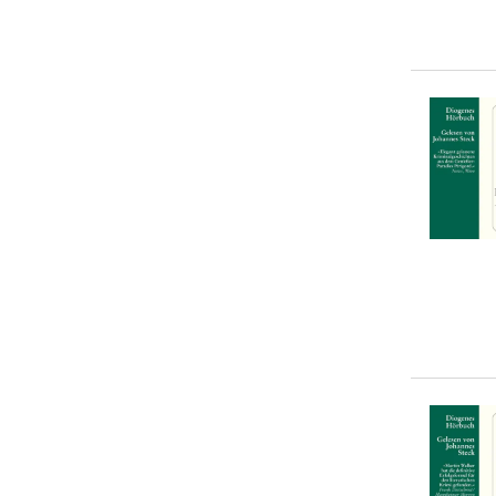
5-10 €
(
0
)
10-20 €
(
19
)
20-50 €
(
0
)
> 50 €
(
0
)