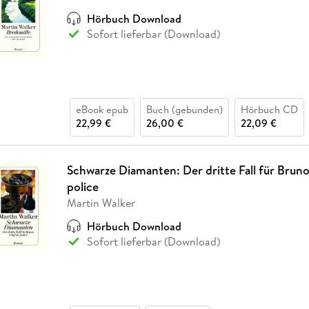
Fremdsprachige Bücher
n Lernhilfen
 Jugendbücher
eiber
Hörbuch Downloads im Bundle
cher
 Vergleich
 Puzzlezubehör
Lernen
New Adult
STABILO
Hörbuch Download
Taschenbücher
hilfen
hriller
Sofort lieferbar (Download)
 Backen
er
lender
Ratgeber
op
hriller
Romance
Sachbücher
precher:innen
Science Fiction
eBook epub
Buch (gebunden)
Hörbuch CD
22,99 €
26,00 €
22,09 €
Fremdsprachige Bücher
Schwarze Diamanten: Der dritte Fall für Bruno
police
Martin Walker
Hörbuch Download
Sofort lieferbar (Download)