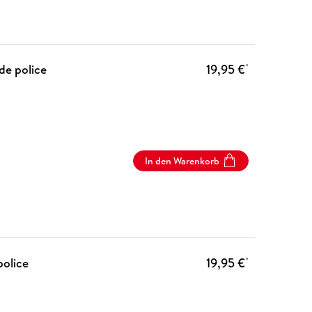
de police
19,95 €
*
In den Warenkorb
police
19,95 €
*