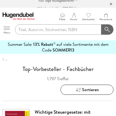
Abholung in über 100 Filialen
Filiale
Konto
Merkzettel
Warenkorb
Hugendubel
Menu
Summer Sale:
13% Rabatt
auf viele Sortimente mit dem
12
mehr
Code
SOMMER13
erfahren
…
Top-Vorbesteller - Fachbücher
1.797 Treffer
Sortieren
Wichtige Steuergesetze: mit