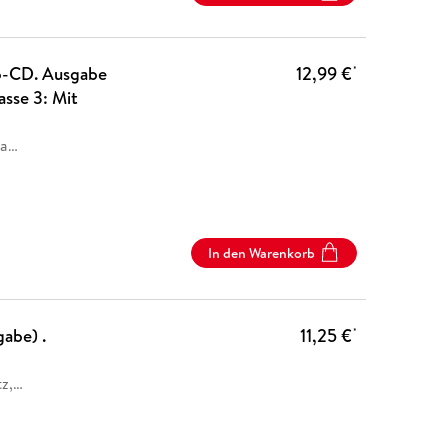
io-CD. Ausgabe
12,99 €
*
asse 3: Mit
la
…
In den Warenkorb
abe) .
11,25 €
*
z,
…