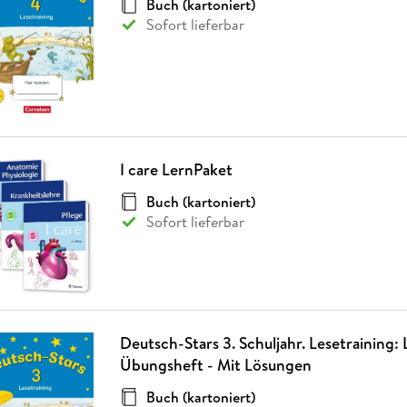
Buch (kartoniert)
Fremdsprachige Bücher
n Lernhilfen
 Jugendbücher
eiber
Hörbuch Downloads im Bundle
cher
 Vergleich
 Puzzlezubehör
Lernen
New Adult
STABILO
Sofort lieferbar
Taschenbücher
hilfen
hriller
 Backen
er
lender
Ratgeber
op
hriller
Romance
Sachbücher
precher:innen
Science Fiction
Fremdsprachige Bücher
I care LernPaket
Buch (kartoniert)
Sofort lieferbar
Deutsch-Stars 3. Schuljahr. Lesetraining: 
Übungsheft - Mit Lösungen
Buch (kartoniert)