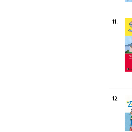
11
.
12
.