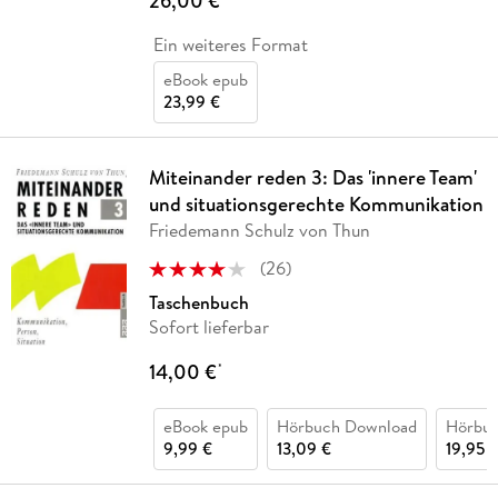
26,00 €
Ein weiteres Format
eBook epub
23,99 €
Miteinander reden 3: Das 'innere Team'
und situationsgerechte Kommunikation
Friedemann Schulz von Thun
(
26
)
Taschenbuch
Sofort lieferbar
14,00 €
*
eBook epub
Hörbuch Download
Hörbu
9,99 €
13,09 €
19,95 