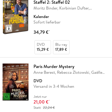
Staffel 2: Staffel 02
Moritz Binder, Korbinian Dufter,
Katharina
…
Kalender
Sofort lieferbar
34,79 €
*
DVD
Blu-ray
15,29 €
17,89 €
Paris Murder Mystery
Anne Berest, Rebecca Zlotowski, Gaëlle
Macé
DVD
Versand in 3-4 Wochen
Jetzt nur
21,00 €
*
Statt
22,24 €