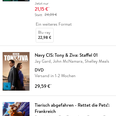
Jetzt nur
21,15 €
*
Statt
24,09 €
Ein weiteres Format
Blu-ray
22,98 €
Navy CIS: Tony & Ziva: Staffel 01
Jay Gard, John McNamara, Shelley Meals
DVD
Versand in 1-2 Wochen
29,59 €
*
Tierisch abgefahren - Rettet die Pets!:
Frankreich