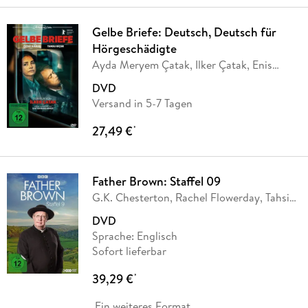
Gelbe Briefe: Deutsch, Deutsch für
Hörgeschädigte
Ayda Meryem Çatak, Ilker Çatak, Enis
Köstepen
DVD
Versand in 5-7 Tagen
27,49 €
*
Father Brown: Staffel 09
G.K. Chesterton, Rachel Flowerday, Tahsin
Guner,
…
DVD
Sprache: Englisch
Sofort lieferbar
39,29 €
*
Ein weiteres Format