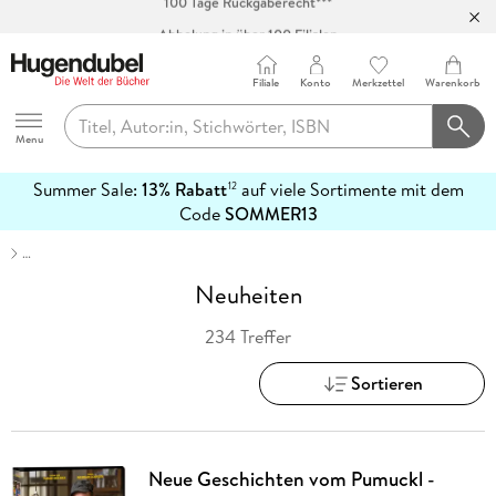
Abholung in über 100 Filialen
Filiale
Konto
Merkzettel
Warenkorb
Hugendubel
Menu
Summer Sale:
13% Rabatt
auf viele Sortimente mit dem
12
mehr
Code
SOMMER13
erfahren
…
Neuheiten
234 Treffer
Sortieren
Neue Geschichten vom Pumuckl -