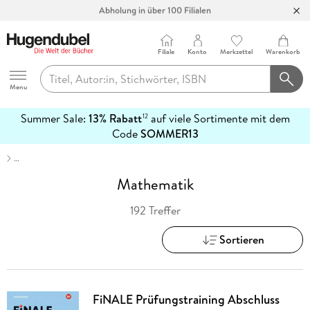
Abholung in über 100 Filialen
Filiale
Konto
Merkzettel
Warenkorb
Hugendubel
Menu
Summer Sale:
13% Rabatt
auf viele Sortimente mit dem
12
mehr
Code
SOMMER13
erfahren
…
Mathematik
192 Treffer
Sortieren
FiNALE Prüfungstraining Abschluss