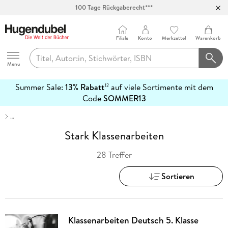
100 Tage Rückgaberecht***
Abholung in über 100 Filialen
Filiale
Konto
Merkzettel
Warenkorb
Hugendubel
Menu
Summer Sale:
13% Rabatt
auf viele Sortimente mit dem
12
mehr
Code
SOMMER13
erfahren
…
Stark Klassenarbeiten
28 Treffer
Sortieren
Klassenarbeiten Deutsch 5. Klasse