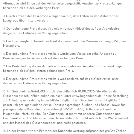
Alternative wird Ihnen auf der Artikelseite dargestellt. Angaben zu Preissenkungen
beziehen sich auf den vorherigen Preis.
Durch Öffnen der Leseprobe willigen Sie ein, dass Daten an den Anbieter der
3
Leseprobe übermittelt werden.
Der gebundene Preis dieses Artikels wird nach Ablauf des auf der Artikelseite
4
dargestellten Datums vom Verlag angehoben.
Der Preisvergleich bezieht sich auf die unverbindliche Preisempfehlung (UVP) des
5
Herstellers.
Der gebundene Preis dieses Artikels wurde vom Verlag gesenkt. Angaben zu
6
Preissenkungen beziehen sich auf den vorherigen Preis.
Die Preisbindung dieses Artikels wurde aufgehoben. Angaben zu Preissenkungen
7
beziehen sich auf den letzten gebundenen Preis.
Der gebundene Preis dieses Artikels wird nach Ablauf des auf der Artikelseite
8
dargestellten Datums vom Verlag angehoben.
Ihr Gutschein SOMMER13 gilt bis einschließlich 10.08.2026. Sie können den
12
Gutschein ausschließlich online einlösen unter www.hugendubel.de. Keine Bestellung
zur Abholung mit Zahlung in der Filiale möglich. Der Gutschein ist nicht gültig für
gesetzlich preisgebundene Artikel (deutschsprachige Bücher und eBooks) sowie für
preisgebundene Kalender, tolino shine (4016621130466), tolino select und das
Hugendubel Hörbuch Abo. Der Gutschein ist nicht mit anderen Gutscheinen und
Geschenkkarten kombinierbar. Eine Barauszahlung ist nicht möglich. Ein Weiterverkauf
und der Handel des Gutscheincodes sind nicht gestattet.
Leider können wir die Echtheit der Kundenbewertung aufgrund der großen Zahl an
15