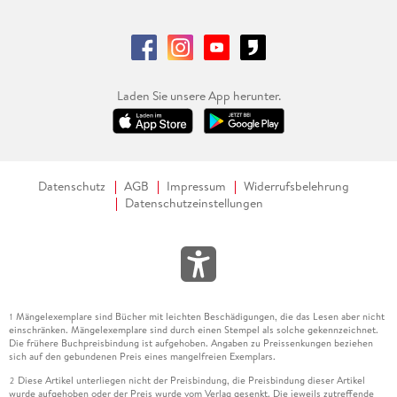
Laden Sie unsere App herunter.
Datenschutz
AGB
Impressum
Widerrufsbelehrung
Datenschutzeinstellungen
Mängelexemplare sind Bücher mit leichten Beschädigungen, die das Lesen aber nicht
1
einschränken. Mängelexemplare sind durch einen Stempel als solche gekennzeichnet.
Die frühere Buchpreisbindung ist aufgehoben. Angaben zu Preissenkungen beziehen
sich auf den gebundenen Preis eines mangelfreien Exemplars.
Diese Artikel unterliegen nicht der Preisbindung, die Preisbindung dieser Artikel
2
wurde aufgehoben oder der Preis wurde vom Verlag gesenkt. Die jeweils zutreffende